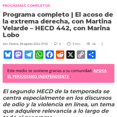
PROGRAMAS COMPLETOS
Programa completo | El acoso de
la extrema derecha, con Martina
Velarde – HECD 442, con Marina
Lobo
Xan Pereira
,
28 agosto 2024 07:05
0
3 min
46
Bl
M
T
W
F
R
X
C
C
u
a
el
h
a
e
o
o
e
st
e
at
c
d
p
m
Este medio se sostiene gracias a su comunidad.
APOYA
EL PERIODISMO INDEPENDIENTE
.
sk
o
gr
s
e
di
y
p
y
d
a
A
b
t
Li
ar
El segundo HECD de la temporada se
o
m
p
o
n
tir
centra especialmente en los discursos
n
p
o
k
de odio y la violencia en línea, un tema
k
que adquiere relevancia a lo largo de