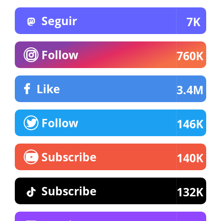
Seguir
7K
Follow
760K
Like
3.4M
Follow
146K
Subscribe
140K
Subscribe
132K