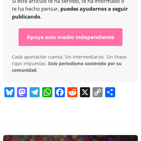
Si este artículo te ha servido, te ha informado o
te ha hecho pensar,
puedes ayudarnos a seguir
publicando
.
Apoya este medio independiente
Cada aportación cuenta. Sin intermediarios. Sin líneas
rojas impuestas.
Solo periodismo sostenido por su
comunidad
.
Bl
M
T
W
F
R
X
C
C
u
a
el
h
a
e
o
o
e
st
e
at
c
d
p
m
sk
o
gr
s
e
di
y
p
y
d
a
A
b
t
Li
ar