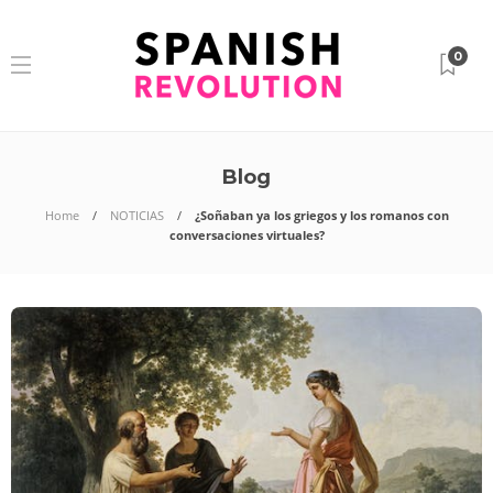
0
Blog
Home
NOTICIAS
¿Soñaban ya los griegos y los romanos con
conversaciones virtuales?