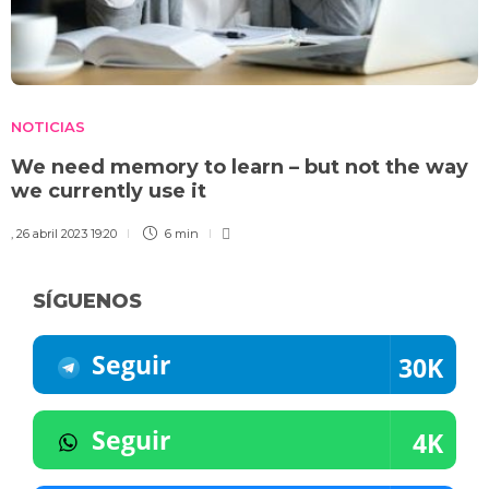
NOTICIAS
We need memory to learn – but not the way
we currently use it
,
26 abril 2023 19:20
6 min
SÍGUENOS
Seguir
30K
Seguir
4K