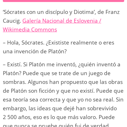
y
d
a
A
b
t
Li
ar
‘Sócrates con un discípulo y Diotima’, de Franz
o
m
p
o
n
tir
Caucig.
Galería Nacional de Eslovenia /
n
p
o
k
Wikimedia Commons
k
– Hola, Sócrates. ¿Exististe realmente o eres
una invención de Platón?
– Existí. Si Platón me inventó, ¿quién inventó a
Platón? Puede que se trate de un juego de
sombras. Algunos han propuesto que las obras
de Platón son ficción y que no existí. Puede que
esa teoría sea correcta y que yo no sea real. Sin
embargo, las ideas que dejé han sobrevivido
2 500 años, eso es lo que más valoro. Puede
que nunca se pruebe quién fui de verdad.