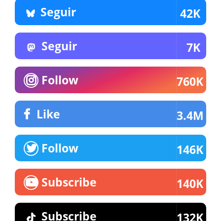
Seguir
42K
Seguir
7K
Follow
760K
Like
3.4M
Follow
146K
Subscribe
140K
Subscribe
132K