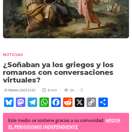
NOTICIAS
¿Soñaban ya los griegos y los
romanos con conversaciones
virtuales?
,
01 febrero 2023 21:20
6 min
24
Bl
M
T
W
F
R
X
C
C
u
a
el
h
a
e
o
o
e
st
e
at
c
d
p
m
Este medio se sostiene gracias a su comunidad.
APOYA
EL PERIODISMO INDEPENDIENTE
.
sk
o
gr
s
e
di
y
p