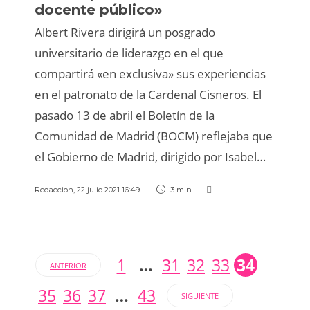
docente público»
Albert Rivera dirigirá un posgrado
universitario de liderazgo en el que
compartirá «en exclusiva» sus experiencias
en el patronato de la Cardenal Cisneros. El
pasado 13 de abril el Boletín de la
Comunidad de Madrid (BOCM) reflejaba que
el Gobierno de Madrid, dirigido por Isabel…
Redaccion
,
22 julio 2021 16:49
3 min
1
…
31
32
33
34
ANTERIOR
35
36
37
…
43
SIGUIENTE