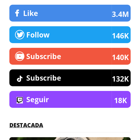
Like
3.4M
Follow
146K
Subscribe
140K
Subscribe
132K
Seguir
18K
DESTACADA