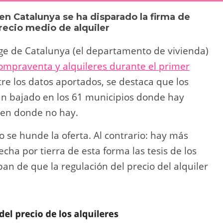
y
p
en Catalunya se ha disparado la firma de
Li
ar
recio medio de alquiler
n
tir
tge de Catalunya (el departamento de vivienda)
k
compraventa y alquileres durante el primer
tre los datos aportados, se destaca que los
han bajado en los 61 municipios donde hay
 en donde no hay.
o se hunde la oferta. Al contrario: hay más
echa por tierra de esta forma las tesis de los
ban de que la regulación del precio del alquiler