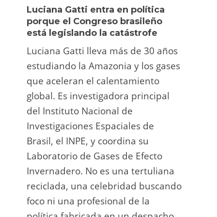
Luciana Gatti entra en política
Ecua
porque el Congreso brasileño
oro i
está legislando la catástrofe
la p
Luciana Gatti lleva más de 30 años
La A
estudiando la Amazonia y los gases
siend
que aceleran el calentamiento
ilega
global. Es investigadora principal
tarde
del Instituto Nacional de
direc
Investigaciones Espaciales de
Retro
Brasil, el INPE, y coordina su
camp
Laboratorio de Gases de Efecto
grup
Invernadero. No es una tertuliana
terri
reciclada, una celebridad buscando
prote
foco ni una profesional de la
guar
política fabricada en un despacho.
suert