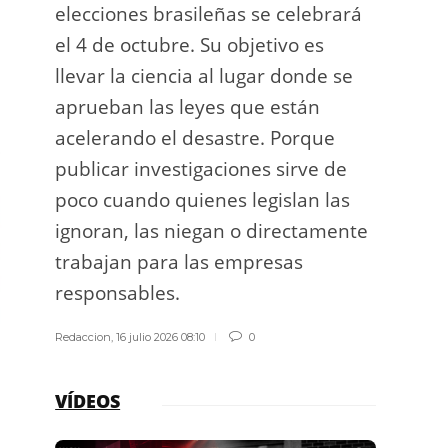
elecciones brasileñas se celebrará
a exp
el 4 de octubre. Su objetivo es
espac
llevar la ciencia al lugar donde se
Los d
aprueban las leyes que están
los g
acelerando el desastre. Porque
publicar investigaciones sirve de
Redacci
poco cuando quienes legislan las
ignoran, las niegan o directamente
trabajan para las empresas
responsables.
Redaccion
,
16 julio 2026 08:10
0
VÍDEOS