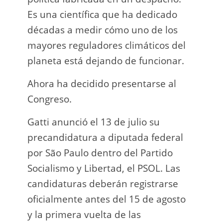
Es una científica que ha dedicado
incau
décadas a medir cómo uno de los
para 
mayores reguladores climáticos del
que l
planeta está dejando de funcionar.
En e
Ahora ha decidido presentarse al
Napo-
Congreso.
fuer
insp
Gatti anunció el 13 de julio su
fuer
precandidatura a diputada federal
afir
por São Paulo dentro del Partido
a los
Socialismo y Libertad, el PSOL. Las
teléf
candidaturas deberán registrarse
Quien
oficialmente antes del 15 de agosto
auto
y la primera vuelta de las
desar