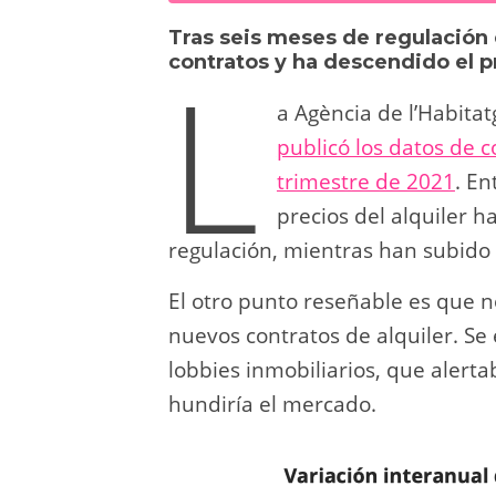
sk
o
gr
s
e
di
Tras seis meses de regulación 
y
d
a
A
b
t
L
contratos y ha descendido el p
o
m
p
o
a Agència de l’Habita
n
p
o
publicó los datos de 
k
trimestre de 2021
. En
precios del alquiler 
regulación, mientras han subido
El otro punto reseñable es que n
nuevos contratos de alquiler. Se 
lobbies inmobiliarios, que alerta
hundiría el mercado.