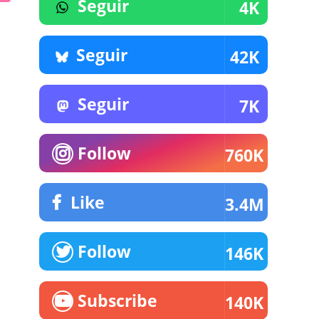
Seguir
4K
Seguir
42K
Seguir
7K
Follow
760K
Like
3.4M
Follow
146K
Subscribe
140K