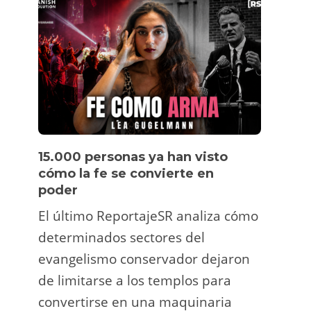
15.000 personas ya han visto
Víde
cómo la fe se convierte en
pers
poder
Un tu
El último ReportajeSR analiza cómo
Fermí
determinados sectores del
atrac
evangelismo conservador dejaron
y ani
de limitarse a los templos para
deco
convertirse en una maquinaria
viral