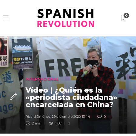
0
INTERNACIONAL
Vídeo | ¿Quién es la
«periodista ciudadana»
encarcelada en China?
Ricard Jiménez
,
29 diciembre 2020 13:44
0
2 min
1186