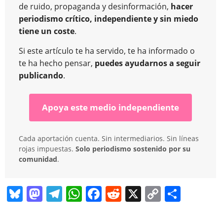
de ruido, propaganda y desinformación,
hacer
periodismo crítico, independiente y sin miedo
tiene un coste
.
Si este artículo te ha servido, te ha informado o
te ha hecho pensar,
puedes ayudarnos a seguir
publicando
.
Apoya este medio independiente
Cada aportación cuenta. Sin intermediarios. Sin líneas
rojas impuestas.
Solo periodismo sostenido por su
comunidad
.
Bl
M
T
W
F
R
X
C
C
u
a
el
h
a
e
o
o