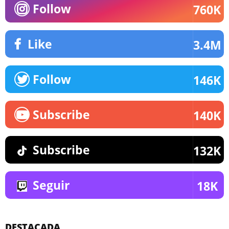
Follow
760K
Like
3.4M
Follow
146K
Subscribe
140K
Subscribe
132K
Seguir
18K
DESTACADA