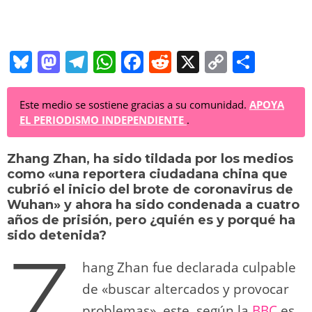
Bl
M
T
W
F
R
X
C
C
u
a
el
h
a
e
o
o
e
st
e
at
c
d
p
m
Este medio se sostiene gracias a su comunidad.
APOYA
EL PERIODISMO INDEPENDIENTE
.
sk
o
gr
s
e
di
y
p
y
d
a
A
b
t
Li
ar
Zhang Zhan, ha sido tildada por los medios
como «una reportera ciudadana china que
o
m
p
o
n
tir
cubrió el inicio del brote de coronavirus de
n
p
o
k
Wuhan» y ahora ha sido condenada a cuatro
años de prisión, pero ¿quién es y porqué ha
k
Z
sido detenida?
hang Zhan fue declarada culpable
de «buscar altercados y provocar
problemas», este, según la
BBC
es