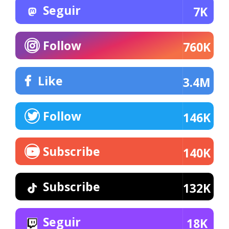
Seguir
7K
Follow
760K
Like
3.4M
Follow
146K
Subscribe
140K
Subscribe
132K
Seguir
18K