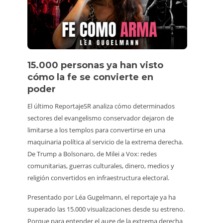
15.000 personas ya han visto
Víde
cómo la fe se convierte en
pers
poder
Un turis
El último ReportajeSR analiza cómo determinados
estuvier
sectores del evangelismo conservador dejaron de
animale
limitarse a los templos para convertirse en una
vídeo vi
maquinaria política al servicio de la extrema derecha.
consumi
De Trump a Bolsonaro, de Milei a Vox: redes
Además,
comunitarias, guerras culturales, dinero, medios y
hacerlo,
religión convertidos en infraestructura electoral.
alrededo
Presentado por Léa Gugelmann, el reportaje ya ha
irrespo
superado las 15.000 visualizaciones desde su estreno.
venir, b
Porque para entender el auge de la extrema derecha
marchar