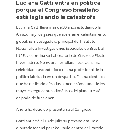
Luciana Gatti entra en política
Ecua
porque el Congreso brasileño
oro i
está legislando la catástrofe
la p
Luciana Gatti lleva más de 30 años estudiando la
La Amaz
Amazonia y los gases que aceleran el calentamiento
minería 
global. Es investigadora principal del Instituto
a media
Nacional de Investigaciones Espaciales de Brasil, el
Retroex
INPE, y coordina su Laboratorio de Gases de Efecto
clandes
Invernadero. No es una tertuliana reciclada, una
territor
celebridad buscando foco ni una profesional de la
598 gua
política fabricada en un despacho. Es una científica
capacid
que ha dedicado décadas a medir cómo uno de los
para enf
mayores reguladores climáticos del planeta está
En el P
dejando de funcionar.
trabaja
Ahora ha decidido presentarse al Congreso.
inspecc
afirmar
Gatti anunció el 13 de julio su precandidatura a
quitaron
diputada federal por São Paulo dentro del Partido
debían 