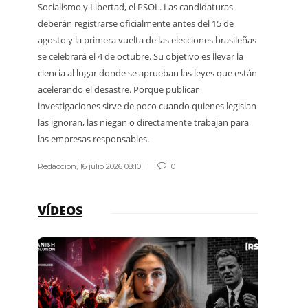
Socialismo y Libertad, el PSOL. Las candidaturas
termina
deberán registrarse oficialmente antes del 15 de
explica
agosto y la primera vuelta de las elecciones brasileñas
protegi
se celebrará el 4 de octubre. Su objetivo es llevar la
guardap
ciencia al lugar donde se aprueban las leyes que están
acelerando el desastre. Porque publicar
Redacci
investigaciones sirve de poco cuando quienes legislan
las ignoran, las niegan o directamente trabajan para
las empresas responsables.
Redaccion
,
16 julio 2026 08:10
0
VÍDEOS