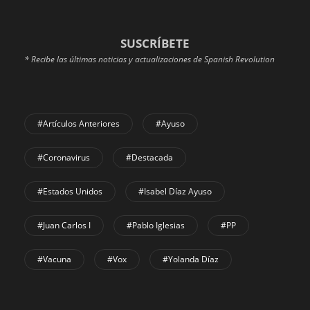
SUSCRÍBETE
* Recibe las últimas noticias y actualizaciones de Spanish Revolution
#Artículos Anteriores
#Ayuso
#coronavirus
#Destacada
#Estados Unidos
#Isabel Díaz Ayuso
#Juan Carlos I
#Pablo Iglesias
#PP
#Vacuna
#Vox
#Yolanda Díaz