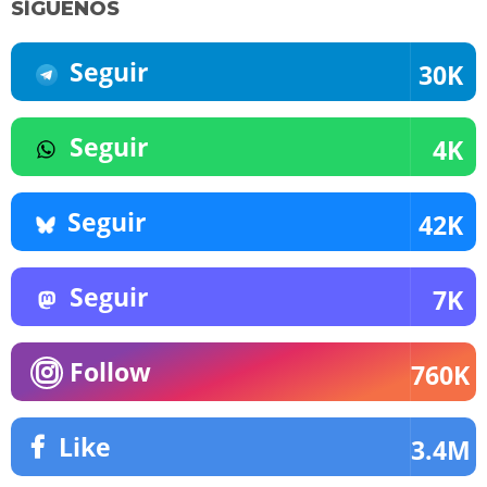
SÍGUENOS
Seguir
30K
Seguir
4K
Seguir
42K
Seguir
7K
Follow
760K
Like
3.4M