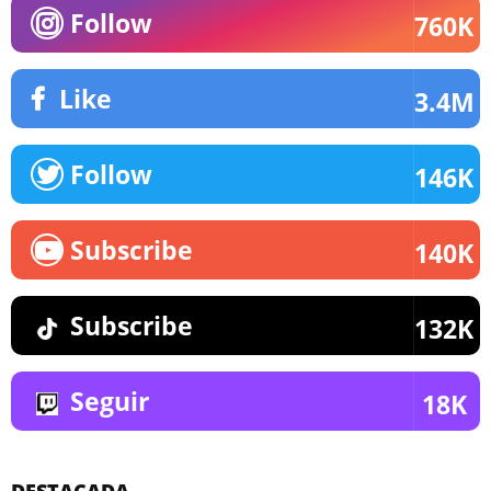
Follow
760K
Like
3.4M
Follow
146K
Subscribe
140K
Subscribe
132K
Seguir
18K
DESTACADA