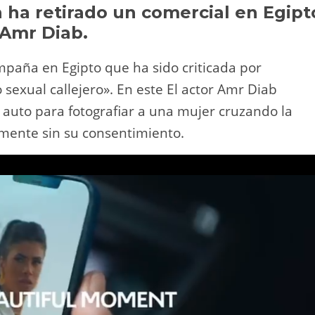
Li
ar
ën ha retirado un comercial en Egipt
 Amr Diab.
n
tir
k
mpaña en Egipto que ha sido criticada por
 sexual callejero». En este El actor Amr Diab
 auto para fotografiar a una mujer cruzando la
mente sin su consentimiento.