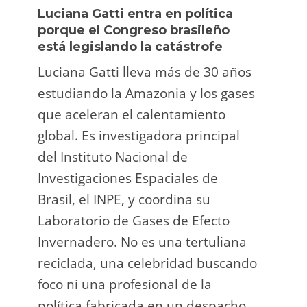
Luciana Gatti entra en política
Ecua
porque el Congreso brasileño
oro i
está legislando la catástrofe
la p
Luciana Gatti lleva más de 30 años
La A
estudiando la Amazonia y los gases
siend
que aceleran el calentamiento
ilega
global. Es investigadora principal
tarde
del Instituto Nacional de
direc
Investigaciones Espaciales de
Retro
Brasil, el INPE, y coordina su
camp
Laboratorio de Gases de Efecto
grup
Invernadero. No es una tertuliana
terri
reciclada, una celebridad buscando
prote
foco ni una profesional de la
guar
política fabricada en un despacho.
suert