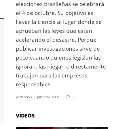
elecciones brasileñas se celebrará
a exp
el 4 de octubre. Su objetivo es
espac
llevar la ciencia al lugar donde se
Los d
aprueban las leyes que están
los g
acelerando el desastre. Porque
publicar investigaciones sirve de
Redacci
poco cuando quienes legislan las
ignoran, las niegan o directamente
trabajan para las empresas
responsables.
Redaccion
,
16 julio 2026 08:10
0
VÍDEOS