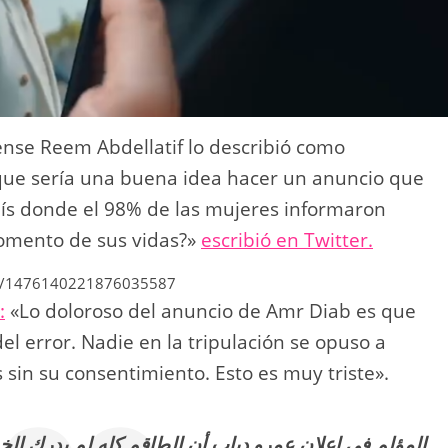
ense Reem Abdellatif lo describió como
que sería una buena idea hacer un anuncio que
aís donde el 98% de las mujeres informaron
omento de sus vidas?»
escribió en Twitter.
atus/1476140221876035587
:
«Lo doloroso del anuncio de Amr Diab es que
el error. Nadie en la tripulación se opuso a
s sin su consentimiento. Esto es muy triste».
المؤلم في إعلان عمرو دياب أن الطاقم كله لم يدرك الخط