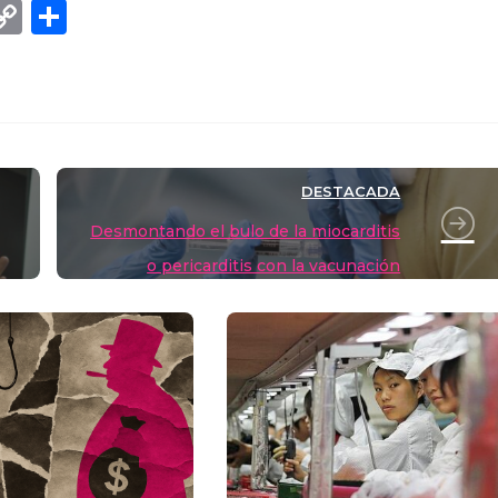
C
C
o
o
p
m
y
p
Li
ar
DESTACADA
n
tir
Desmontando el bulo de la miocarditis
k
o pericarditis con la vacunación