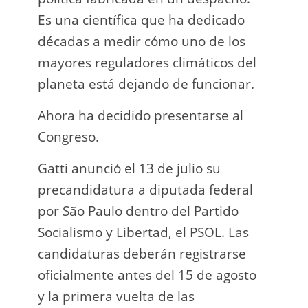
Es una científica que ha dedicado
incau
décadas a medir cómo uno de los
para 
mayores reguladores climáticos del
que l
planeta está dejando de funcionar.
En e
Ahora ha decidido presentarse al
Napo-
Congreso.
fuer
insp
Gatti anunció el 13 de julio su
fuer
precandidatura a diputada federal
afir
por São Paulo dentro del Partido
a los
Socialismo y Libertad, el PSOL. Las
teléf
candidaturas deberán registrarse
Quien
oficialmente antes del 15 de agosto
auto
y la primera vuelta de las
desar