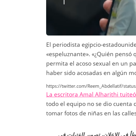
El periodista egipcio-estadounid
«espeluznante». «¿Quién pensó 
permita el acoso sexual en un p
haber sido acosadas en algún m
https://twitter.com/Reem_Abdellatif/st
La escritora Amal Alharithi tuiteó
todo el equipo no se dio cuenta d
tomar fotos de niñas en las calle
أ في الإعلان، تصوير الفتيات في