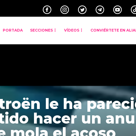
PORTADA
SECCIONES
VÍDEOS
CONVIÉRTETE EN ALI
troën le ha parec
tido hacer un anu
e mola el acoso