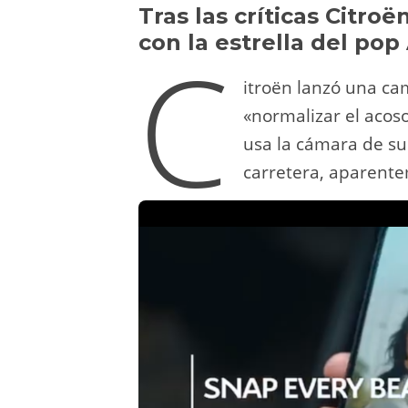
y
d
a
A
b
t
Tras las críticas Citro
con la estrella del pop
C
o
m
p
o
n
p
o
itroën lanzó una ca
k
«normalizar el acoso
usa la cámara de su
carretera, aparente