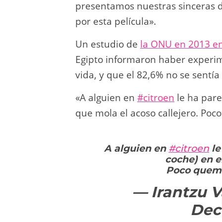
presentamos nuestras sinceras d
por esta película».
Un estudio de
la ONU en 2013 e
Egipto informaron haber experi
vida, y que el 82,6% no se sentía 
«A alguien en
#citroen
le ha pare
que mola el acoso callejero. Po
A alguien en
#citroen
le
coche) en e
Poco que
— Irantzu V
Dec