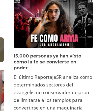
15.000 personas ya han visto
Víde
cómo la fe se convierte en
pers
poder
Un tu
El último ReportajeSR analiza cómo
Fermí
DESTACADA
P
,
determinados sectores del
atrac
Para no olvi
evangelismo conservador dejaron
financiado 
y ani
islámicos e
de limitarse a los templos para
deco
años
convertirse en una maquinaria
viral