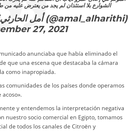
الشوارع بلا استئذان لم يجد من يعترض عليه من طا
— Amal Alharithiأمل الحارثي (@amal_alharithi)
ember 27, 2021
omunicado anunciaba que había eliminado el
 de que una escena que destacaba la cámara
ida como inapropiada.
 las comunidades de los países donde operamos
 acoso».
nte y entendemos la interpretación negativa
Con nuestro socio comercial en Egipto, tomamos
cial de todos los canales de Citroën y