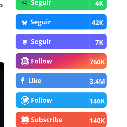
Seguir
4K
o
Seguir
42K
Seguir
7K
Follow
760K
Like
3.4M
Follow
146K
Subscribe
140K