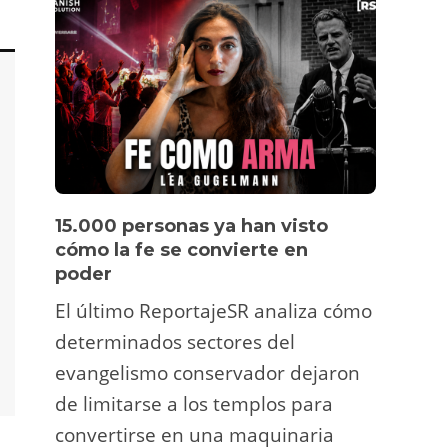
15.000 personas ya han visto
Víde
cómo la fe se convierte en
pers
poder
Un tu
El último ReportajeSR analiza cómo
Fermí
determinados sectores del
atrac
evangelismo conservador dejaron
y ani
de limitarse a los templos para
deco
convertirse en una maquinaria
viral