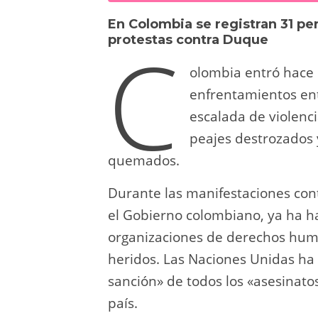
sk
o
gr
s
e
di
En Colombia se registran 31 per
y
d
a
A
b
t
C
protestas contra Duque
o
m
p
o
olombia entró hace 
n
p
o
enfrentamientos ent
k
escalada de violenci
peajes destrozados y
quemados.
Durante las manifestaciones cont
el Gobierno colombiano, ya ha 
organizaciones de derechos huma
heridos. Las Naciones Unidas ha 
sanción» de todos los «asesinato
país.