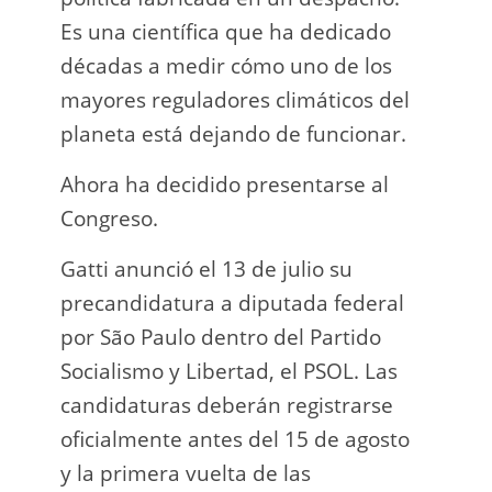
Es una científica que ha dedicado
incau
décadas a medir cómo uno de los
para 
mayores reguladores climáticos del
que l
planeta está dejando de funcionar.
En e
Ahora ha decidido presentarse al
Napo-
Congreso.
fuer
insp
Gatti anunció el 13 de julio su
fuer
precandidatura a diputada federal
afir
por São Paulo dentro del Partido
a los
Socialismo y Libertad, el PSOL. Las
teléf
candidaturas deberán registrarse
Quien
oficialmente antes del 15 de agosto
auto
y la primera vuelta de las
desar