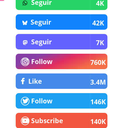
Seguir
4K
Seguir
42K
Seguir
7K
Follow
760K
Like
3.4M
Follow
146K
Subscribe
140K