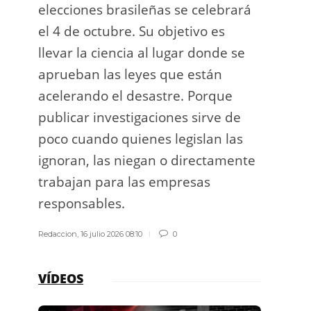
elecciones brasileñas se celebrará
a exp
el 4 de octubre. Su objetivo es
espac
llevar la ciencia al lugar donde se
Los d
aprueban las leyes que están
los g
acelerando el desastre. Porque
publicar investigaciones sirve de
Redacci
poco cuando quienes legislan las
ignoran, las niegan o directamente
trabajan para las empresas
responsables.
Redaccion
,
16 julio 2026 08:10
0
VÍDEOS