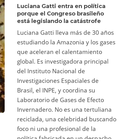
Luciana Gatti entra en política
Ecua
porque el Congreso brasileño
oro i
está legislando la catástrofe
la p
Luciana Gatti lleva más de 30 años
La A
estudiando la Amazonia y los gases
siend
que aceleran el calentamiento
ilega
global. Es investigadora principal
tarde
del Instituto Nacional de
direc
Investigaciones Espaciales de
Retro
Brasil, el INPE, y coordina su
camp
Laboratorio de Gases de Efecto
grup
Invernadero. No es una tertuliana
terri
reciclada, una celebridad buscando
prote
foco ni una profesional de la
guar
política fabricada en un despacho.
suert