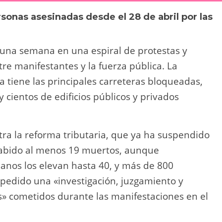
y
p
sonas asesinadas desde el 28 de abril por las
Li
ar
n
tir
una semana en una espiral de protestas y
k
re manifestantes y la fuerza pública. La
a tiene las principales carreteras bloqueadas,
 cientos de edificios públicos y privados
ra la reforma tributaria, que ya ha suspendido
habido al menos 19 muertos, aunque
nos los elevan hasta 40, y más de 800
pedido una «investigación, juzgamiento y
s» cometidos durante las manifestaciones en el