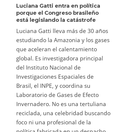
Luciana Gatti entra en política
Ecua
porque el Congreso brasileño
oro i
está legislando la catástrofe
la p
Luciana Gatti lleva más de 30 años
La A
estudiando la Amazonia y los gases
siend
que aceleran el calentamiento
ilega
global. Es investigadora principal
tarde
del Instituto Nacional de
direc
Investigaciones Espaciales de
Retro
Brasil, el INPE, y coordina su
camp
Laboratorio de Gases de Efecto
grup
Invernadero. No es una tertuliana
terri
reciclada, una celebridad buscando
prote
foco ni una profesional de la
guar
política fabricada en un despacho.
suert