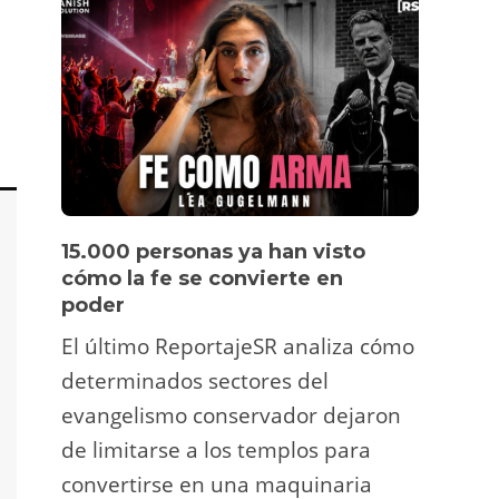
15.000 personas ya han visto
Víde
cómo la fe se convierte en
pers
poder
Un tu
El último ReportajeSR analiza cómo
Fermí
determinados sectores del
atrac
evangelismo conservador dejaron
y ani
de limitarse a los templos para
deco
convertirse en una maquinaria
viral