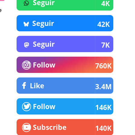
Seguir
4K
e
Seguir
42K
Seguir
7K
Follow
760K
Like
3.4M
Follow
146K
Subscribe
140K