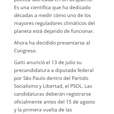
Es una científica que ha dedicado
incau
décadas a medir cómo uno de los
para 
mayores reguladores climáticos del
que l
planeta está dejando de funcionar.
En e
Ahora ha decidido presentarse al
Napo-
Congreso.
fuer
insp
Gatti anunció el 13 de julio su
fuer
precandidatura a diputada federal
afir
por São Paulo dentro del Partido
a los
Socialismo y Libertad, el PSOL. Las
teléf
candidaturas deberán registrarse
Quien
oficialmente antes del 15 de agosto
auto
y la primera vuelta de las
desar