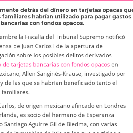
y
p
mente detrás del dinero en tarjetas opacas qu
Li
ar
 familiares habrían utilizado para pagar gastos
s bancarias con fondos opacos.
n
tir
k
embre la Fiscalía del Tribunal Supremo notificó
nsa de Juan Carlos I de la apertura de
igación sobre los posibles delitos derivados
o de tarjetas bancarias con fondos opacos
en
mexicano, Allen Sanginés-Krause, investigado por
 y de las que se habrían beneficiado tanto el
familiares.
 Carlos, de origen mexicano afincado en Londres
 Irlanda, es socio del hermano de Esperanza
o Santiago Aguirre Gil de Biedma, con varias