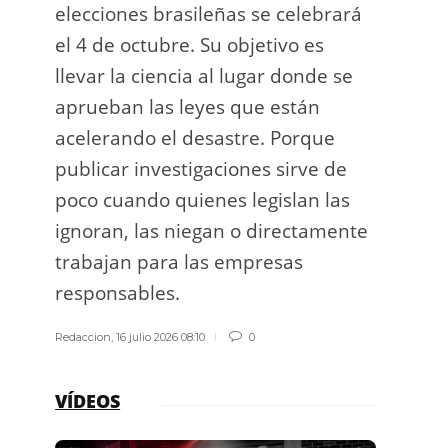
elecciones brasileñas se celebrará
a exp
el 4 de octubre. Su objetivo es
espac
llevar la ciencia al lugar donde se
Los d
aprueban las leyes que están
los g
acelerando el desastre. Porque
publicar investigaciones sirve de
Redacci
poco cuando quienes legislan las
ignoran, las niegan o directamente
trabajan para las empresas
responsables.
Redaccion
,
16 julio 2026 08:10
0
VÍDEOS