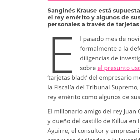
sk
o
gr
s
e
di
Sanginés Krause está supuesta
y
d
a
A
b
t
el rey emérito y algunos de sus
E
personales a través de tarjeta
o
m
p
o
n
p
o
l pasado mes de novi
formalmente a la defe
k
diligencias de invest
sobre
el presunto us
‘tarjetas black’ del empresario 
la Fiscalía del Tribunal Supremo,
rey emérito como algunos de sus 
El millonario amigo del rey Juan
y dueño del castillo de Killua en
Aguirre, el consultor y empresari