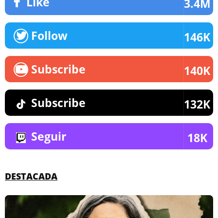
Like
3.4M
Follow
146K
Subscribe
140K
Subscribe
132K
Seguir
18K
DESTACADA