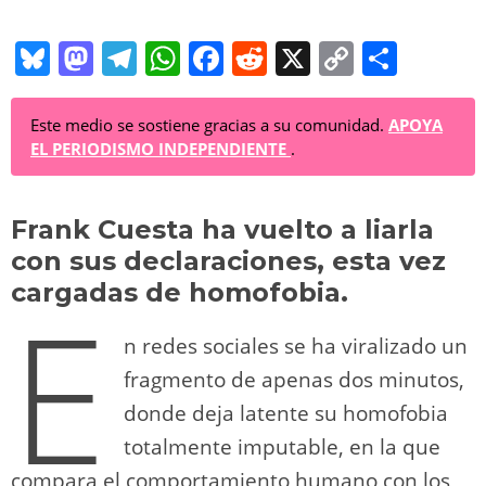
Bl
M
T
W
F
R
X
C
C
u
a
el
h
a
e
o
o
e
st
e
at
c
d
p
m
Este medio se sostiene gracias a su comunidad.
APOYA
EL PERIODISMO INDEPENDIENTE
.
sk
o
gr
s
e
di
y
p
y
d
a
A
b
t
Li
ar
Frank Cuesta ha vuelto a liarla
o
m
p
o
n
tir
con sus declaraciones, esta vez
n
p
o
k
cargadas de homofobia.
E
k
n redes sociales se ha viralizado un
fragmento de apenas dos minutos,
donde deja latente su homofobia
totalmente imputable, en la que
compara el comportamiento humano con los