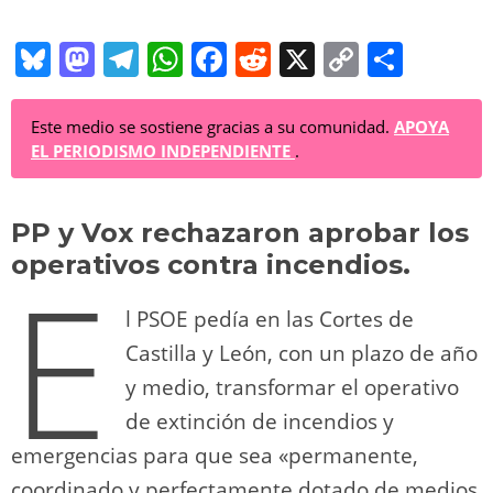
Bl
M
T
W
F
R
X
C
C
u
a
el
h
a
e
o
o
e
st
e
at
c
d
p
m
Este medio se sostiene gracias a su comunidad.
APOYA
EL PERIODISMO INDEPENDIENTE
.
sk
o
gr
s
e
di
y
p
y
d
a
A
b
t
Li
ar
PP y Vox rechazaron aprobar los
o
m
p
o
n
tir
operativos contra incendios.
E
n
p
o
k
l PSOE pedía en las Cortes de
k
Castilla y León, con un plazo de año
y medio, transformar el operativo
de extinción de incendios y
emergencias para que sea «permanente,
coordinado y perfectamente dotado de medios