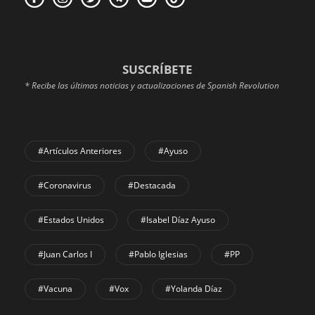
SUSCRÍBETE
* Recibe las últimas noticias y actualizaciones de Spanish Revolution
#Artículos Anteriores
#Ayuso
#coronavirus
#Destacada
#Estados Unidos
#Isabel Díaz Ayuso
#Juan Carlos I
#Pablo Iglesias
#PP
#Vacuna
#Vox
#Yolanda Díaz