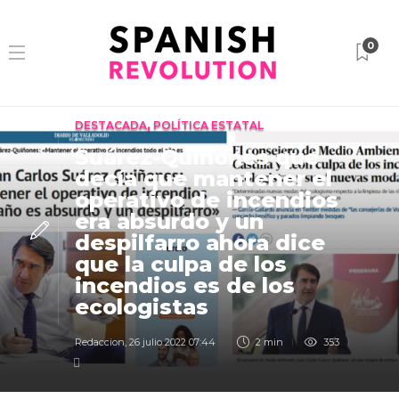
0
DESTACADA
,
POLÍTICA ESTATAL
Suárez-Quiñones que
decía que mantener el
operativo de incendios
era absurdo y un
despilfarro ahora dice
que la culpa de los
incendios es de los
ecologistas
Redaccion
,
26 julio 2022 07:44
2 min
353