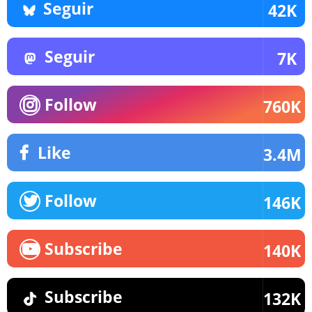
Seguir
42K
Seguir
7K
Follow
760K
Like
3.4M
Follow
146K
Subscribe
140K
Subscribe
132K