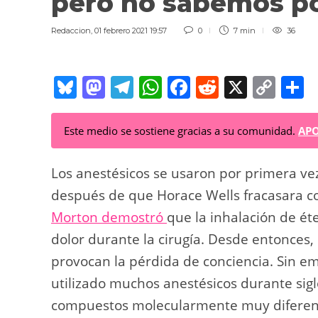
pero no sabemos p
Redaccion
,
01 febrero 2021 19:57
0
7 min
36
Bl
M
T
W
F
R
X
C
C
u
a
el
h
a
e
o
o
e
st
e
at
c
d
p
Este medio se sostiene gracias a su comunidad.
APO
sk
o
gr
s
e
di
y
p
y
d
a
A
b
t
Li
a
Los anestésicos se usaron por primera vez
o
m
p
o
n
t
después de que Horace Wells fracasara co
Morton demostró
n
p
que la inhalación de ét
o
k
dolor durante la cirugía. Desde entonces
k
provocan la pérdida de conciencia. Sin e
utilizado muchos anestésicos durante sig
compuestos molecularmente muy diferent