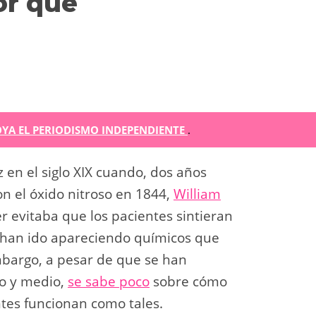
or qué
m
YA EL PERIODISMO INDEPENDIENTE
.
r
 en el siglo XIX cuando, dos años
ir
n el óxido nitroso en 1844,
William
er evitaba que los pacientes sintieran
, han ido apareciendo químicos que
mbargo, a pesar de que se han
lo y medio,
se sabe poco
sobre cómo
es funcionan como tales.