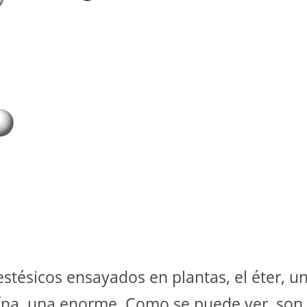
stésicos ensayados en plantas, el éter, u
ína, una enorme. Como se puede ver, son