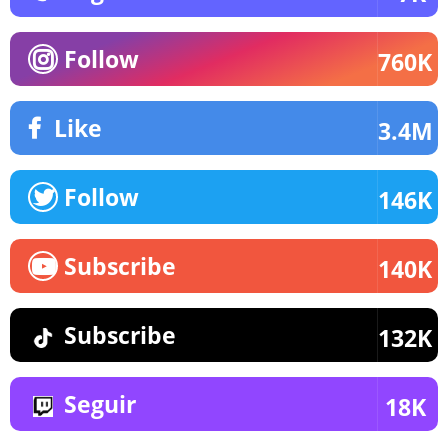
Follow
760K
Like
3.4M
Follow
146K
Subscribe
140K
Subscribe
132K
Seguir
18K