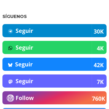
SÍGUENOS
Seguir
30K
Seguir
4K
Seguir
42K
Seguir
7K
Follow
760K