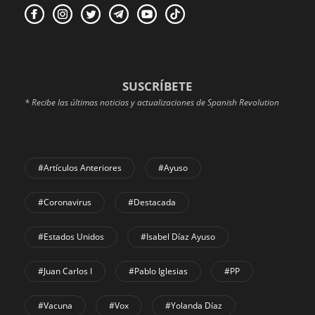
SUSCRÍBETE
* Recibe las últimas noticias y actualizaciones de Spanish Revolution
#Artículos Anteriores
#Ayuso
#coronavirus
#Destacada
#Estados Unidos
#Isabel Díaz Ayuso
#Juan Carlos I
#Pablo Iglesias
#PP
#Vacuna
#Vox
#Yolanda Díaz