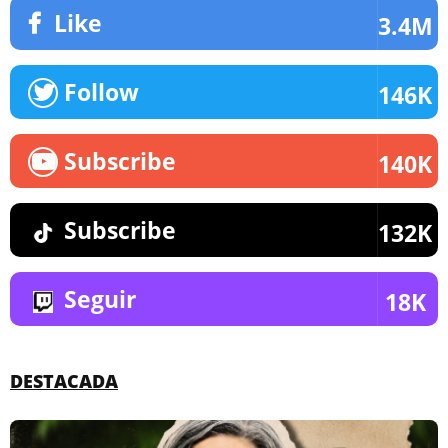
Like
3.4M
Follow
146K
Subscribe
140K
Subscribe
132K
Seguir
18K
DESTACADA