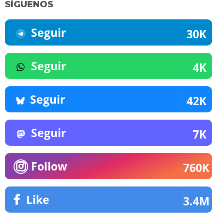
SÍGUENOS
Seguir
30K
Seguir
4K
Seguir
42K
Seguir
7K
Follow
760K
Like
3.4M