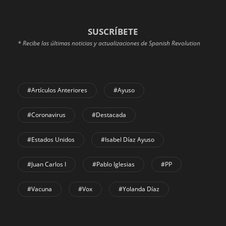
SUSCRÍBETE
* Recibe las últimas noticias y actualizaciones de Spanish Revolution
#Artículos Anteriores
#Ayuso
#coronavirus
#Destacada
#Estados Unidos
#Isabel Díaz Ayuso
#Juan Carlos I
#Pablo Iglesias
#PP
#Vacuna
#Vox
#Yolanda Díaz