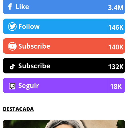
Like
3.4M
Follow
146K
Subscribe
140K
Subscribe
132K
Seguir
18K
DESTACADA