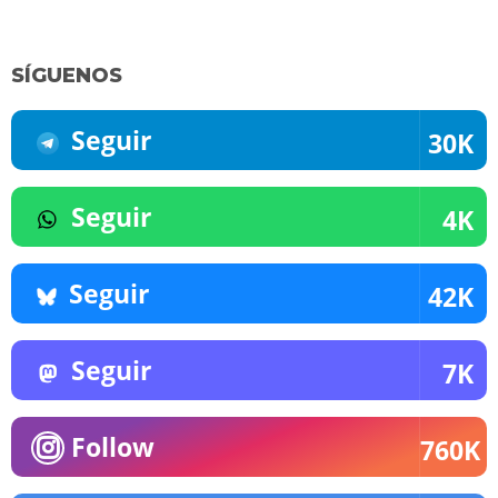
SÍGUENOS
Seguir
30K
Seguir
4K
Seguir
42K
Seguir
7K
Follow
760K