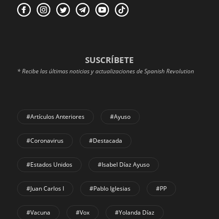
SUSCRÍBETE
* Recibe las últimas noticias y actualizaciones de Spanish Revolution
#Artículos Anteriores
#Ayuso
#coronavirus
#Destacada
#Estados Unidos
#Isabel Díaz Ayuso
#Juan Carlos I
#Pablo Iglesias
#PP
#Vacuna
#Vox
#Yolanda Díaz