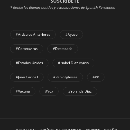
SUSCRÍBETE
* Recibe las últimas noticias y actualizaciones de Spanish Revolution
#Artículos Anteriores
#Ayuso
#coronavirus
#Destacada
#Estados Unidos
#Isabel Díaz Ayuso
#Juan Carlos I
#Pablo Iglesias
#PP
#Vacuna
#Vox
#Yolanda Díaz