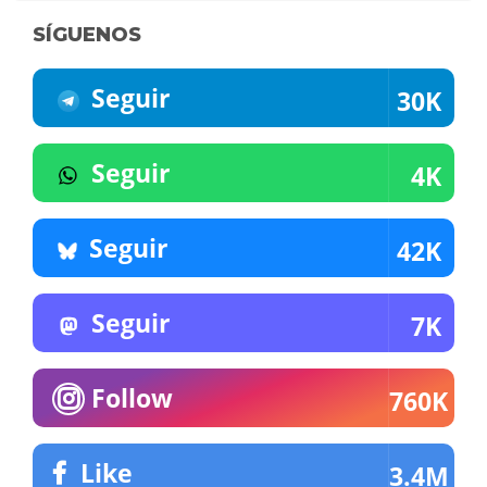
SÍGUENOS
Seguir
30K
Seguir
4K
Seguir
42K
Seguir
7K
Follow
760K
Like
3.4M