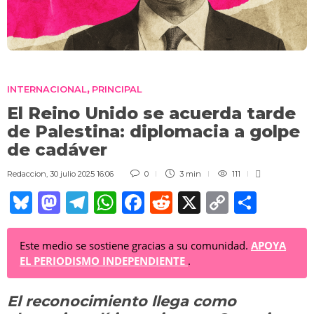
INTERNACIONAL
PRINCIPAL
,
El Reino Unido se acuerda tarde
de Palestina: diplomacia a golpe
de cadáver
Redaccion
,
30 julio 2025 16:06
0
3 min
111
Bl
M
T
W
F
R
X
C
C
u
a
el
h
a
e
o
o
e
st
e
at
c
d
p
m
Este medio se sostiene gracias a su comunidad.
APOYA
EL PERIODISMO INDEPENDIENTE
.
sk
o
gr
s
e
di
y
p
y
d
a
A
b
t
Li
ar
El reconocimiento llega como