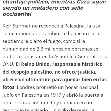
o
m
p
o
n
tir
chantaje político, mientras Gaza sigue
n
p
o
k
siendo un matadero con sello
k
occidental
Keir Starmer no reconoce a Palestina, la usa
como moneda de cambio. Lo ha dicho claro:
septiembre o alto el fuego, como si la
humanidad de 2,3 millones de personas se
pudiera subastar en la Asamblea General de la
ONU.
El Reino Unido, responsable histórico
del despojo palestino, no ofrece justicia,
ofrece un ultimátum para quedar bien en las
fotos
. Londres prometió un hogar nacional
judío en Palestina en 1917 y abrió la puerta a
una colonización que hoy culmina en un
genocidio televisado. Un siglo después, la