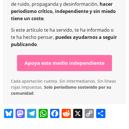
de ruido, propaganda y desinformación,
hacer
periodismo crítico, independiente y sin miedo
tiene un coste
.
Si este artículo te ha servido, te ha informado o
te ha hecho pensar,
puedes ayudarnos a seguir
publicando
.
Apoya este medio independiente
Cada aportación cuenta. Sin intermediarios. Sin líneas
rojas impuestas.
Solo periodismo sostenido por su
comunidad
.
Bl
M
T
W
F
R
X
C
C
u
a
el
h
a
e
o
o