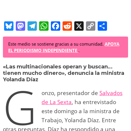
Bl
M
T
W
F
R
X
C
C
u
a
el
h
a
e
o
o
e
st
e
at
c
d
p
m
Este medio se sostiene gracias a su comunidad.
APOYA
EL PERIODISMO INDEPENDIENTE
.
sk
o
gr
s
e
di
y
p
y
d
a
A
b
t
Li
ar
«Las multinacionales operan y buscan…
tienen mucho dinero», denuncia la ministra
o
m
p
o
n
tir
G
Yolanda Díaz
n
p
o
k
onzo, presentador de
Salvados
k
de La Sexta
, ha entrevistado
este domingo a la ministra de
Trabajo, Yolanda Díaz. Entre
otras preguntas, Díaz ha respondido a una