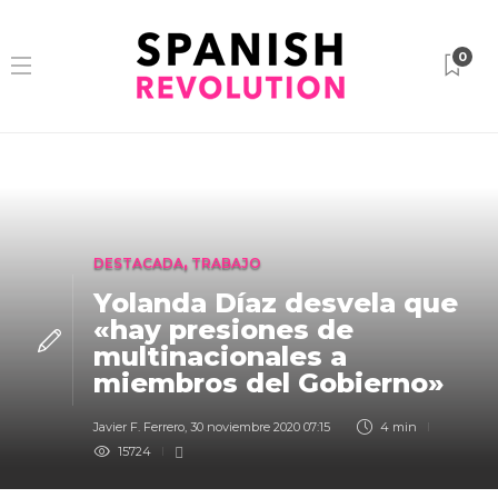
0
DESTACADA
,
TRABAJO
Yolanda Díaz desvela que
«hay presiones de
multinacionales a
miembros del Gobierno»
Javier F. Ferrero
,
30 noviembre 2020 07:15
4 min
15724