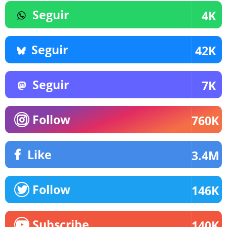
Seguir
4K
Seguir
42K
Seguir
7K
Follow
760K
Like
3.4M
Follow
146K
Subscribe
140K