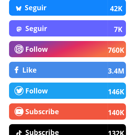
Seguir
42K
Seguir
7K
Follow
760K
Like
3.4M
Follow
146K
Subscribe
140K
Subscribe
132K