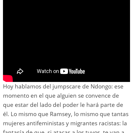
o
m
p
o
n
tir
n
p
o
k
k
Hoy hablamos del jumpscare de Ndongo: ese
momento en el que alguien se convence de
que estar del lado del poder le hará parte de
él. Lo mismo que Ramsey, lo mismo que tantas
mujeres antifeministas y migrantes racistas: la
fantasía de que, si atacas a los tuyos, te van a