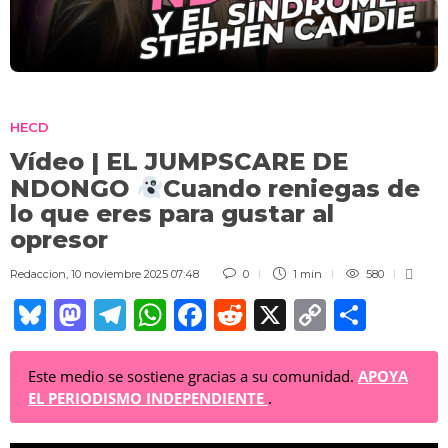
HECD
Vídeo | EL JUMPSCARE DE
NDONGO
Cuando reniegas de
lo que eres para gustar al
opresor
Redaccion
,
10 noviembre 2025 07:48
0
1 min
580
Bl
M
T
W
F
R
X
C
C
u
a
el
h
a
e
o
o
e
st
e
at
c
d
p
m
Este medio se sostiene gracias a su comunidad.
APOYA
EL PERIODISMO INDEPENDIENTE
.
sk
o
gr
s
e
di
y
p
y
d
a
A
b
t
Li
ar