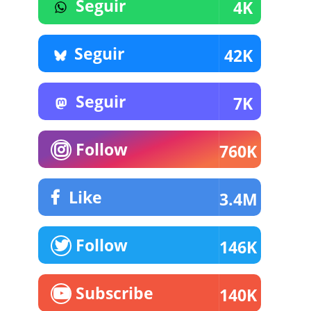
Seguir
4K
Seguir
42K
Seguir
7K
Follow
760K
Like
3.4M
Follow
146K
Subscribe
140K