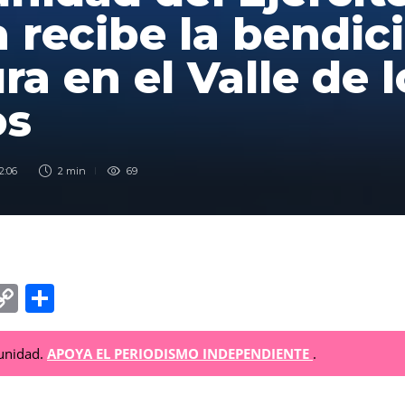
a recibe la bendic
ra en el Valle de l
os
2:06
2 min
69
C
C
o
o
p
m
munidad.
APOYA EL PERIODISMO INDEPENDIENTE
.
y
p