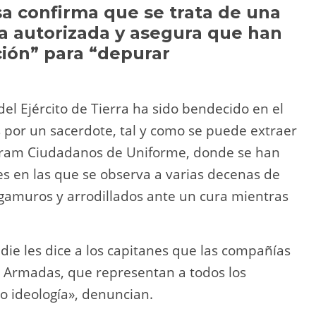
Li
ar
sa confirma que se trata de una
a autorizada y asegura que han
n
tir
ción” para “depurar
k
del Ejército de Tierra ha sido bendecido en el
s por un sacerdote, tal y como se puede extraer
gram Ciudadanos de Uniforme, donde se han
s en las que se observa a varias decenas de
elgamuros y arrodillados ante un cura mientras
die les dice a los capitanes que las compañías
s Armadas, que representan a todos los
 o ideología», denuncian.