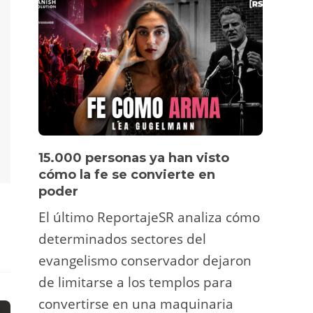
15.000 personas ya han visto
Víde
cómo la fe se convierte en
pers
poder
Un tu
El último ReportajeSR analiza cómo
Fermí
determinados sectores del
atrac
evangelismo conservador dejaron
y ani
de limitarse a los templos para
deco
convertirse en una maquinaria
viral