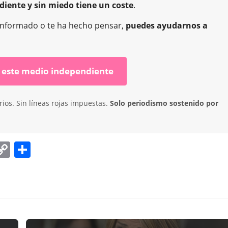
diente y sin miedo tiene un coste
.
ha informado o te ha hecho pensar,
puedes ayudarnos a
 este medio independiente
ios. Sin líneas rojas impuestas.
Solo periodismo sostenido por
C
C
o
o
p
m
y
p
DESTACADA
POLÍTICA ESTATAL
,
Li
ar