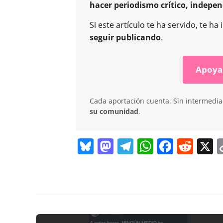
hacer periodismo crítico, indepen
Si este artículo te ha servido, te 
seguir publicando
.
Apoya
Cada aportación cuenta. Sin intermediar
su comunidad
.
Bl
M
T
W
F
R
X
u
a
el
h
a
e
e
st
e
at
c
d
sk
o
gr
s
e
di
DESTACADA
POLÍTICA ESTATAL
,
y
d
a
A
b
t