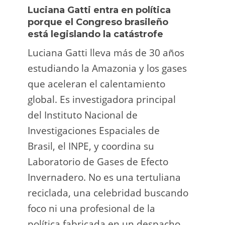
Luciana Gatti entra en política
Ecua
porque el Congreso brasileño
oro i
está legislando la catástrofe
la p
Luciana Gatti lleva más de 30 años
La A
estudiando la Amazonia y los gases
siend
que aceleran el calentamiento
ilega
global. Es investigadora principal
tarde
del Instituto Nacional de
direc
Investigaciones Espaciales de
Retro
Brasil, el INPE, y coordina su
camp
Laboratorio de Gases de Efecto
grup
Invernadero. No es una tertuliana
terri
reciclada, una celebridad buscando
prote
foco ni una profesional de la
guar
política fabricada en un despacho.
suert