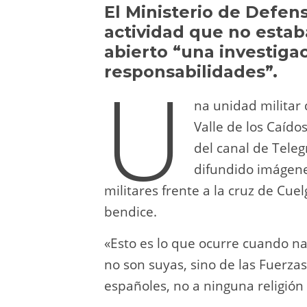
y
d
a
A
b
t
El Ministerio de Defen
actividad que no estab
o
m
p
o
abierto “una investiga
n
p
o
responsabilidades”.
U
k
na unidad militar 
Valle de los Caído
del canal de Tele
difundido imágene
militares frente a la cruz de Cu
bendice.
«Esto es lo que ocurre cuando na
no son suyas, sino de las Fuerza
españoles, no a ninguna religión