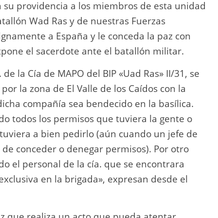
n su providencia a los miembros de esta unidad
atallón Wad Ras y de nuestras Fuerzas
ignamente a España y le conceda la paz con
pone el sacerdote ante el batallón militar.
P. de la Cía de MAPO del BIP «Uad Ras» II/31, se
r la zona de El Valle de los Caídos con la
dicha compañía sea bendecido en la basílica.
ado todos los permisos que tuviera la gente o
uviera a bien pedirlo (aún cuando un jefe de
 de conceder o denegar permisos). Por otro
o el personal de la cía. que se encontrara
exclusiva en la brigada», expresan desde el
ez que realiza un acto que pueda atentar