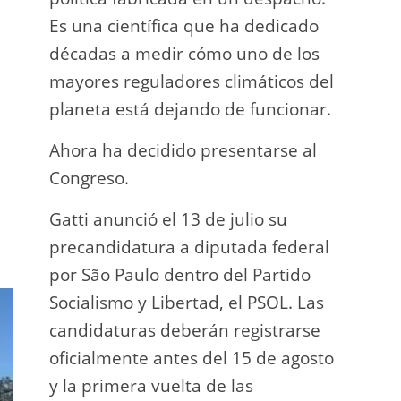
Es una científica que ha dedicado
incau
décadas a medir cómo uno de los
para 
mayores reguladores climáticos del
que l
planeta está dejando de funcionar.
En e
Ahora ha decidido presentarse al
Napo-
Congreso.
fuer
insp
Gatti anunció el 13 de julio su
fuer
precandidatura a diputada federal
afir
por São Paulo dentro del Partido
a los
Socialismo y Libertad, el PSOL. Las
teléf
candidaturas deberán registrarse
Quien
oficialmente antes del 15 de agosto
auto
y la primera vuelta de las
desar