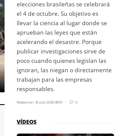
elecciones brasileñas se celebrará
a exp
el 4 de octubre. Su objetivo es
espac
llevar la ciencia al lugar donde se
Los d
aprueban las leyes que están
los g
acelerando el desastre. Porque
publicar investigaciones sirve de
Redacci
poco cuando quienes legislan las
ignoran, las niegan o directamente
trabajan para las empresas
responsables.
Redaccion
,
16 julio 2026 08:10
0
VÍDEOS