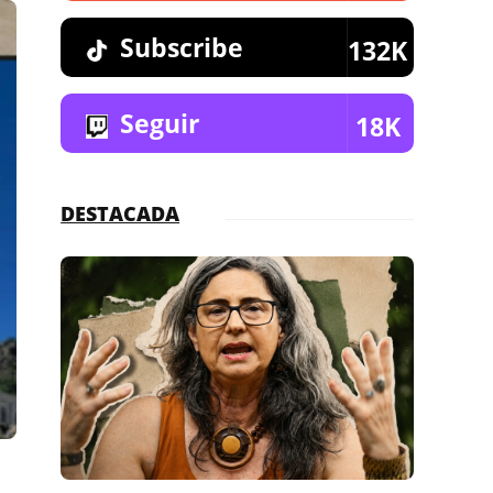
Subscribe
132K
Seguir
18K
DESTACADA