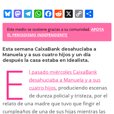
Bl
M
T
W
F
R
X
C
C
u
a
el
h
a
e
o
o
e
st
e
at
c
d
p
m
Este medio se sostiene gracias a su comunidad.
APOYA
EL PERIODISMO INDEPENDIENTE
.
sk
o
gr
s
e
di
y
p
y
d
a
A
b
t
Li
ar
Esta semana CaixaBank desahuciaba a
Manuela y a sus cuatro hijos y un día
o
m
p
o
n
tir
E
después la casa estaba en Idealista.
n
p
o
k
l pasado miércoles CaixaBank
k
desahuciaba a Manuela y a sus
cuatro hijos
, produciendo escenas
de dureza policial y tristeza, por el
relato de una madre que tuvo que fingir el
cumpleaños de una de sus hijas mientras las