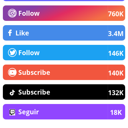
Follow
760K
Like
3.4M
Follow
146K
Subscribe
140K
Subscribe
132K
Seguir
18K