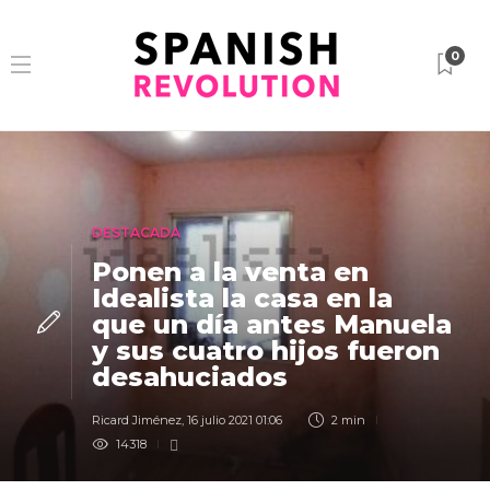
0
DESTACADA
Ponen a la venta en
Idealista la casa en la
que un día antes Manuela
y sus cuatro hijos fueron
desahuciados
Ricard Jiménez
,
16 julio 2021 01:06
2 min
14318