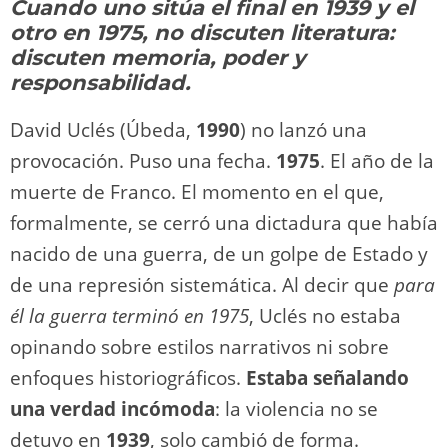
Cuando uno sitúa el final en 1939 y el
o
m
p
o
n
tir
otro en 1975, no discuten literatura:
n
p
o
k
discuten memoria, poder y
k
responsabilidad.
David Uclés (Úbeda,
1990
) no lanzó una
provocación. Puso una fecha.
1975
. El año de la
muerte de Franco. El momento en el que,
formalmente, se cerró una dictadura que había
nacido de una guerra, de un golpe de Estado y
de una represión sistemática. Al decir que
para
él la guerra terminó en 1975
, Uclés no estaba
opinando sobre estilos narrativos ni sobre
enfoques historiográficos.
Estaba señalando
una verdad incómoda
: la violencia no se
detuvo en
1939
, solo cambió de forma.