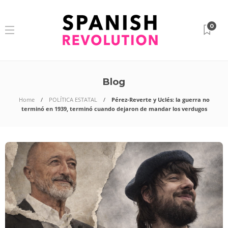
0
Blog
Home
POLÍTICA ESTATAL
Pérez-Reverte y Uclés: la guerra no
terminó en 1939, terminó cuando dejaron de mandar los verdugos