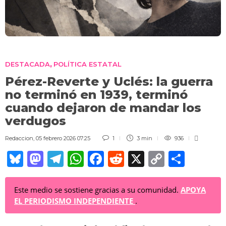
DESTACADA
POLÍTICA ESTATAL
,
Pérez-Reverte y Uclés: la guerra
no terminó en 1939, terminó
cuando dejaron de mandar los
verdugos
Redaccion
,
05 febrero 2026 07:25
1
3 min
936
Bl
M
T
W
F
R
X
C
C
u
a
el
h
a
e
o
o
e
st
e
at
c
d
p
m
Este medio se sostiene gracias a su comunidad.
APOYA
EL PERIODISMO INDEPENDIENTE
.
sk
o
gr
s
e
di
y
p
y
d
a
A
b
t
Li
ar