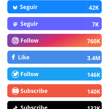
Seguir
42K
Seguir
7K
Follow
760K
Like
3.4M
Follow
146K
Subscribe
140K
Subscribe
132K