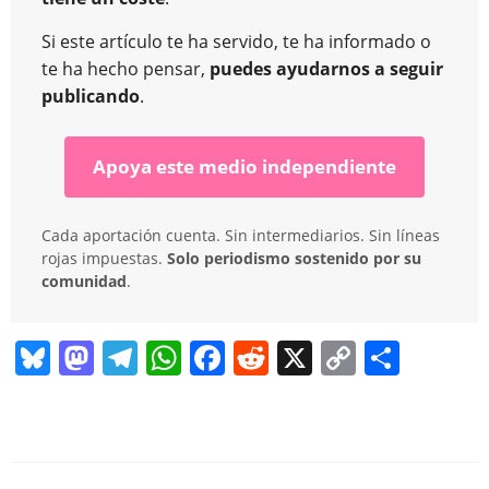
Si este artículo te ha servido, te ha informado o
te ha hecho pensar,
puedes ayudarnos a seguir
publicando
.
Apoya este medio independiente
Cada aportación cuenta. Sin intermediarios. Sin líneas
rojas impuestas.
Solo periodismo sostenido por su
comunidad
.
Bl
M
T
W
F
R
X
C
C
u
a
el
h
a
e
o
o
e
st
e
at
c
d
p
m
sk
o
gr
s
e
di
y
p