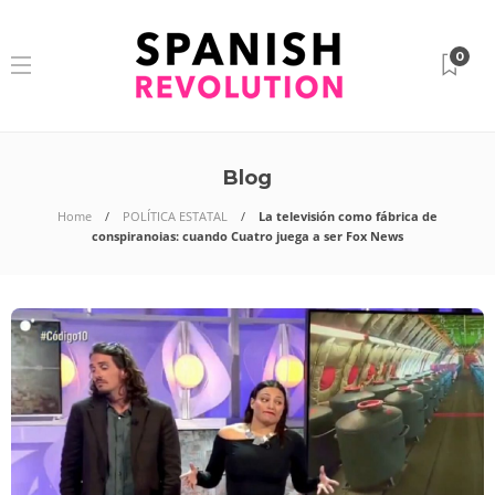
0
Blog
Home
POLÍTICA ESTATAL
La televisión como fábrica de
conspiranoias: cuando Cuatro juega a ser Fox News