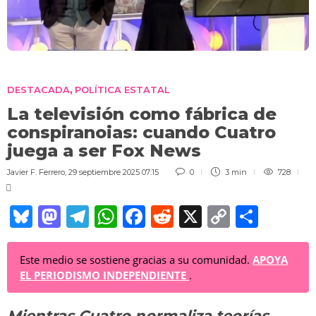
DESTACADA
POLÍTICA ESTATAL
,
La televisión como fábrica de
conspiranoias: cuando Cuatro
juega a ser Fox News
Javier F. Ferrero
,
29 septiembre 2025 07:15
0
3 min
728
Bl
M
T
W
F
R
X
C
C
u
a
el
h
a
e
o
o
e
st
e
at
c
d
p
m
Este medio se sostiene gracias a su comunidad.
APOYA
EL PERIODISMO INDEPENDIENTE
.
sk
o
gr
s
e
di
y
p
y
d
a
A
b
t
Li
ar
Mientras Cuatro normaliza teorías