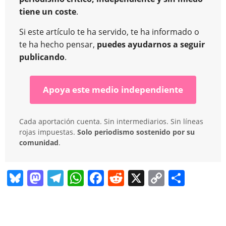
tiene un coste
.
Si este artículo te ha servido, te ha informado o
te ha hecho pensar,
puedes ayudarnos a seguir
publicando
.
Apoya este medio independiente
Cada aportación cuenta. Sin intermediarios. Sin líneas
rojas impuestas.
Solo periodismo sostenido por su
comunidad
.
Bl
M
T
W
F
R
X
C
C
u
a
el
h
a
e
o
o
e
st
e
at
c
d
p
m