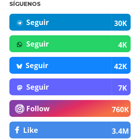
SÍGUENOS
Seguir
30K
Seguir
4K
Seguir
42K
Seguir
7K
Follow
760K
Like
3.4M