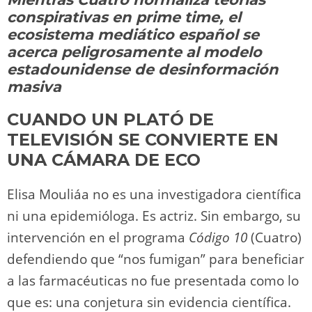
o
m
p
o
n
tir
conspirativas en prime time, el
n
p
o
k
ecosistema mediático español se
k
acerca peligrosamente al modelo
estadounidense de desinformación
masiva
CUANDO UN PLATÓ DE
TELEVISIÓN SE CONVIERTE EN
UNA CÁMARA DE ECO
Elisa Mouliáa no es una investigadora científica
ni una epidemióloga. Es actriz. Sin embargo, su
intervención en el programa
Código 10
(Cuatro)
defendiendo que “nos fumigan” para beneficiar
a las farmacéuticas no fue presentada como lo
que es: una conjetura sin evidencia científica.