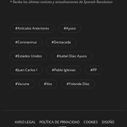
* Recibe las últimas noticias y actualizaciones de Spanish Revolution
#Artículos Anteriores
#Ayuso
#coronavirus
#Destacada
#Estados Unidos
#Isabel Díaz Ayuso
#Juan Carlos I
#Pablo Iglesias
#PP
#Vacuna
#Vox
#Yolanda Díaz
AVISO LEGAL
POLÍTICA DE PRIVACIDAD
COOKIES
DISEÑO