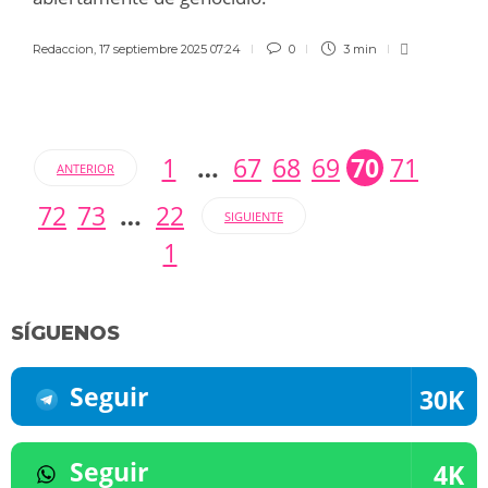
Redaccion
,
17 septiembre 2025 07:24
0
3 min
1
…
67
68
69
70
71
ANTERIOR
72
73
…
22
SIGUIENTE
1
SÍGUENOS
Seguir
30K
Seguir
4K