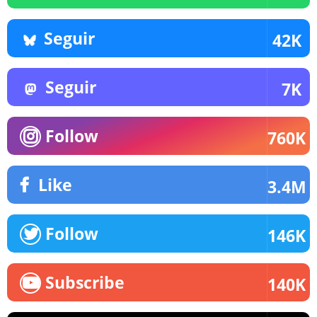
Seguir
42K
Seguir
7K
Follow
760K
Like
3.4M
Follow
146K
Subscribe
140K