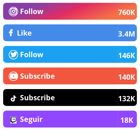
Follow
760K
Like
3.4M
Follow
146K
Subscribe
140K
Subscribe
132K
Seguir
18K