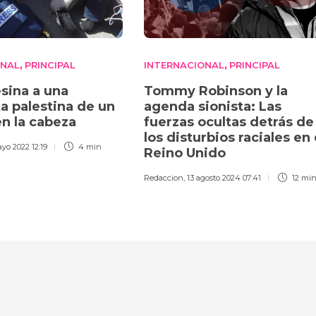
ONAL
PRINCIPAL
INTERNACIONAL
PRINCIPAL
,
,
esina a una
Tommy Robinson y la
ta palestina de un
agenda sionista: Las
en la cabeza
fuerzas ocultas detrás de
los disturbios raciales en 
ayo 2022 12:19
4 min
Reino Unido
Redaccion
,
13 agosto 2024 07:41
12 mi