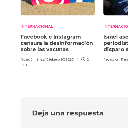
INTERNACIONAL
INTERNACI
Facebook e Instagram
Israel as
censura la desinformación
periodis
sobre las vacunas
disparo 
Ricard Jiménez
,
10 febrero 2021 22:01
2
Redaccion
,
11 m
min
Deja una respuesta