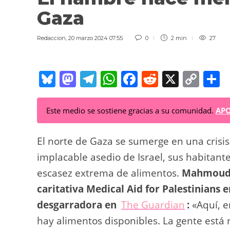
Gaza
Redaccion
,
20 marzo 2024 07:55
0
2 min
27
Bl
M
T
W
F
R
X
C
C
u
a
el
h
a
e
o
o
e
st
e
at
c
d
p
Este medio se sostiene gracias a su comunidad.
APO
sk
o
gr
s
e
di
y
p
y
d
a
A
b
t
Li
a
El norte de Gaza se sumerge en una crisis
o
m
p
o
n
t
implacable asedio de Israel, sus habitante
escasez extrema de alimentos.
n
p
o
Mahmoud S
k
caritativa Medical Aid for Palestinians 
k
desgarradora en
The Guardian
:
«Aquí, e
hay alimentos disponibles. La gente está 