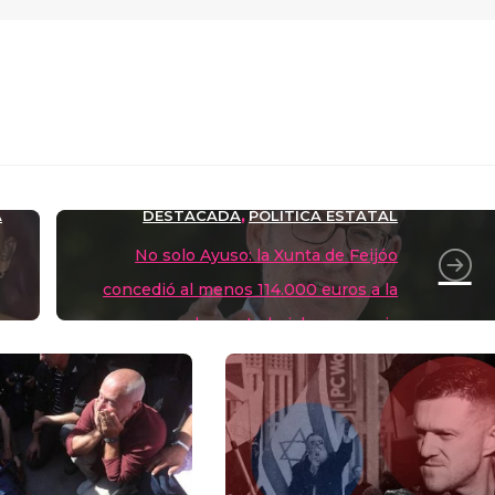
m
r
A
DESTACADA
POLÍTICA ESTATAL
,
ir
No solo Ayuso: la Xunta de Feijóo
concedió al menos 114.000 euros a la
empresa en la que trabajaba su pareja