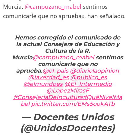
Murcia.
@campuzano_mabel
sentimos
comunicarle que no aprueba», han señalado.
Hemos corregido el comunicado de
la actual Consejera de Educación y
Cultura de la R.
Murcia
@campuzano_mabel
sentimos
comunicarle que no
aprueba.
@el_pais
@diariolaopinion
@laverdad_es
@publico_es
@elmundoes
@El_Intermedio
@LopezMirasF
#ConsejeríaDeIncultura
#QuéNivelMa
bel
pic.twitter.com/EMs5ookATb
— Docentes Unidos
(@UnidosDocentes)