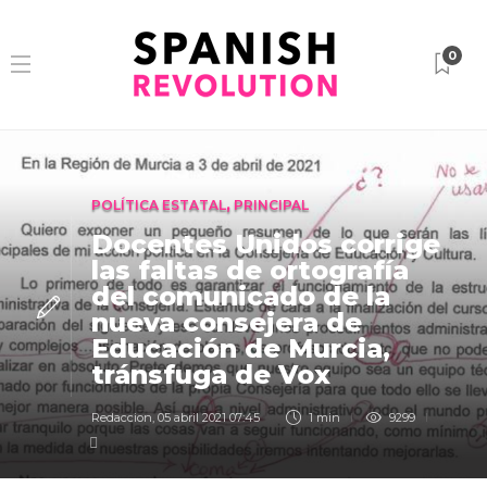
0
POLÍTICA ESTATAL
,
PRINCIPAL
Docentes Unidos corrige
las faltas de ortografía
del comunicado de la
nueva consejera de
Educación de Murcia,
tránsfuga de Vox
Redaccion
,
05 abril 2021 07:45
1 min
9299