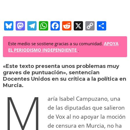
Bl
M
T
W
F
R
X
C
C
u
a
el
h
a
e
o
o
e
st
e
at
c
d
p
m
Este medio se sostiene gracias a su comunidad.
APOYA
EL PERIODISMO INDEPENDIENTE
.
sk
o
gr
s
e
di
y
p
y
d
a
A
b
t
Li
ar
«Este texto presenta unos problemas muy
graves de puntuación», sentencian
o
m
p
o
n
tir
Docentes Unidos en su crítica a la política en
M
n
p
o
k
Murcia.
k
aría Isabel Campuzano, una
de las diputadas que salieron
de Vox al no apoyar la moción
de censura en Murcia, no ha