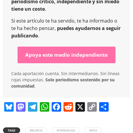
periodismo crítico, independiente y sin miedo
tiene un coste
.
Si este artículo te ha servido, te ha informado o
te ha hecho pensar,
puedes ayudarnos a seguir
publicando
.
Apoya este medio independiente
Cada aportación cuenta. Sin intermediarios. Sin líneas
rojas impuestas.
Solo periodismo sostenido por su
comunidad
.
Bl
M
T
W
F
R
X
C
C
u
a
el
h
a
e
o
o
e
st
e
at
c
d
p
m
TAGS
#MURCIA
#TRÁNSFUGA
#VOX