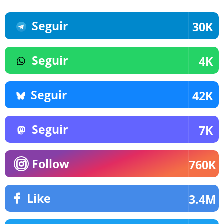
Seguir
30K
Seguir
4K
Seguir
42K
Seguir
7K
Follow
760K
Like
3.4M