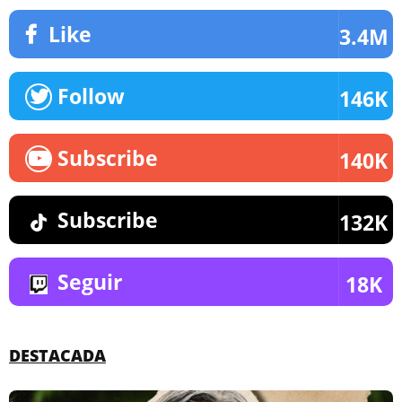
Like
3.4M
Follow
146K
Subscribe
140K
Subscribe
132K
Seguir
18K
DESTACADA