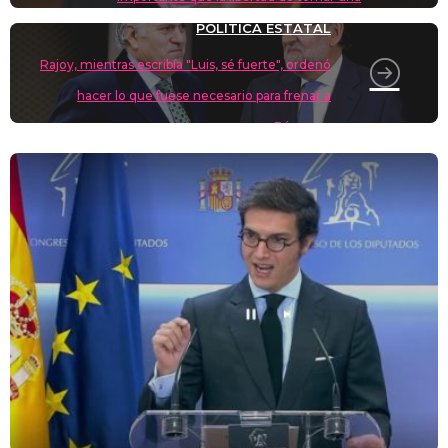
k
cerveza"
POLÍTICA ESTATAL
Rajoy, mientras escribía "Luis, sé fuerte", ordenó
hacer lo que fuese necesario para frenar a
Bárcenas