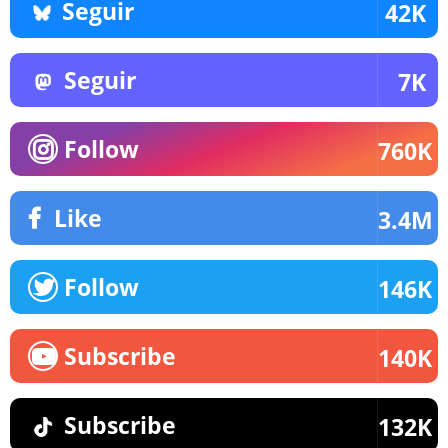
Seguir
42K
Seguir
7K
Follow
760K
Like
3.4M
Follow
146K
Subscribe
140K
Subscribe
132K