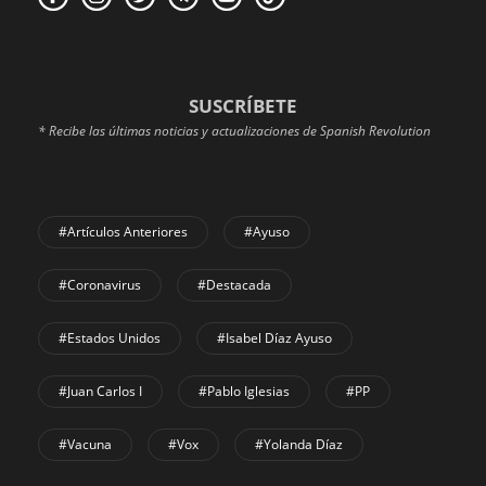
SUSCRÍBETE
* Recibe las últimas noticias y actualizaciones de Spanish Revolution
#Artículos Anteriores
#Ayuso
#coronavirus
#Destacada
#Estados Unidos
#Isabel Díaz Ayuso
#Juan Carlos I
#Pablo Iglesias
#PP
#Vacuna
#Vox
#Yolanda Díaz