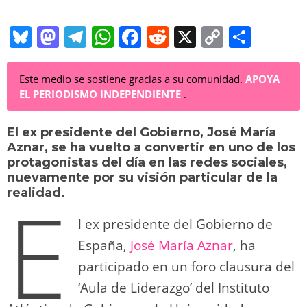
Bl
M
T
W
F
R
X
C
C
u
a
el
h
a
e
o
o
e
st
e
at
c
d
p
m
Este medio se sostiene gracias a su comunidad.
APOYA
EL PERIODISMO INDEPENDIENTE
.
sk
o
gr
s
e
di
y
p
y
d
a
A
b
t
Li
ar
El ex presidente del Gobierno,
José María
Aznar,
se ha vuelto a convertir en uno de los
o
m
p
o
n
tir
protagonistas del día en las redes sociales,
n
p
o
k
nuevamente por su visión particular de la
E
realidad.
k
l ex presidente del Gobierno de
España,
José María Aznar
, ha
participado en un foro clausura del
‘Aula de Liderazgo’ del Instituto