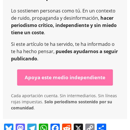
Lo sostienen personas como tú. En un contexto
de ruido, propaganda y desinformación,
hacer
periodismo crítico, independiente y sin miedo
tiene un coste
.
Si este artículo te ha servido, te ha informado o
te ha hecho pensar,
puedes ayudarnos a seguir
publicando
.
Apoya este medio independiente
Cada aportación cuenta. Sin intermediarios. Sin líneas
rojas impuestas.
Solo periodismo sostenido por su
comunidad
.
Bl
M
T
W
F
R
X
C
C