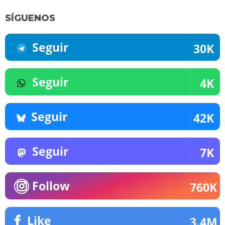
SÍGUENOS
Seguir
30K
Seguir
4K
Seguir
42K
Seguir
7K
Follow
760K
Like
3.4M