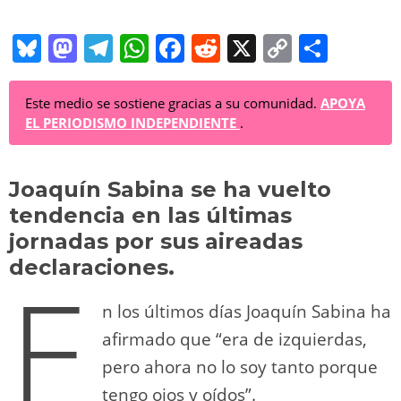
Bl
M
T
W
F
R
X
C
C
u
a
el
h
a
e
o
o
e
st
e
at
c
d
p
m
Este medio se sostiene gracias a su comunidad.
APOYA
EL PERIODISMO INDEPENDIENTE
.
sk
o
gr
s
e
di
y
p
y
d
a
A
b
t
Li
ar
Joaquín Sabina se ha vuelto
o
m
p
o
n
tir
tendencia en las últimas
n
p
o
k
jornadas por sus aireadas
k
declaraciones.
E
n los últimos días Joaquín Sabina ha
afirmado que “era de izquierdas,
pero ahora no lo soy tanto porque
tengo ojos y oídos”.