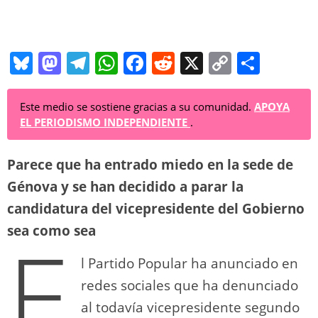
Bl
M
T
W
F
R
X
C
C
u
a
el
h
a
e
o
o
e
st
e
at
c
d
p
m
Este medio se sostiene gracias a su comunidad.
APOYA
EL PERIODISMO INDEPENDIENTE
.
sk
o
gr
s
e
di
y
p
y
d
a
A
b
t
Li
ar
Parece que ha entrado miedo en la sede de
o
m
p
o
n
tir
Génova y se han decidido a parar la
n
p
o
k
candidatura del vicepresidente del Gobierno
E
sea como sea
k
l Partido Popular ha anunciado en
redes sociales que ha denunciado
al todavía vicepresidente segundo