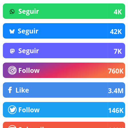
Seguir
4K
Seguir
42K
Seguir
7K
Follow
760K
Like
3.4M
Follow
146K