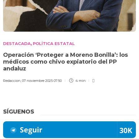
DESTACADA
POLÍTICA ESTATAL
,
Operación ‘Proteger a Moreno Bonilla’: los
médicos como chivo expiatorio del PP
andaluz
Redaccion
,
07 noviembre 2025 07:50
4 min
SÍGUENOS
Seguir
30K