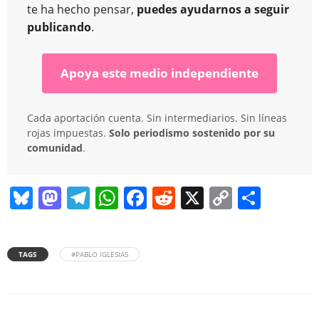
te ha hecho pensar,
puedes ayudarnos a seguir
publicando
.
Apoya este medio independiente
Cada aportación cuenta. Sin intermediarios. Sin líneas
rojas impuestas.
Solo periodismo sostenido por su
comunidad
.
Bl
M
T
W
F
R
X
C
C
u
a
el
h
a
e
o
o
e
st
e
at
c
d
p
m
TAGS
#PABLO IGLESIAS
sk
o
gr
s
e
di
y
p
y
d
a
A
b
t
Li
ar