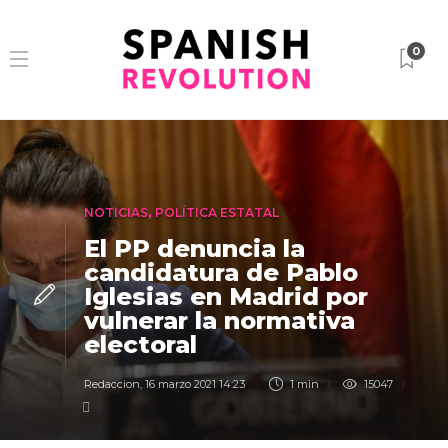
0
NOTICIAS
,
POLÍTICA ESTATAL
El PP denuncia la
candidatura de Pablo
Iglesias en Madrid por
vulnerar la normativa
electoral
Redaccion
,
16 marzo 2021 14:23
1 min
15047