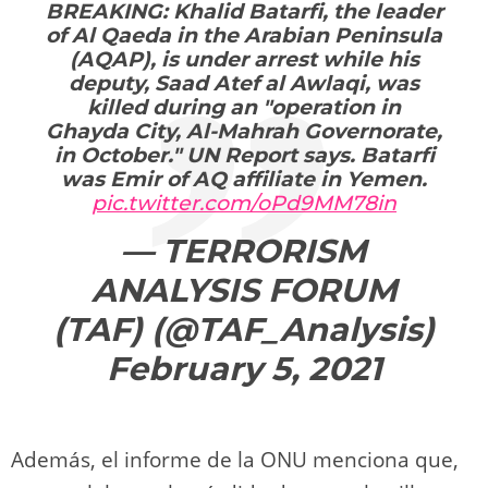
BREAKING: Khalid Batarfi, the leader
of Al Qaeda in the Arabian Peninsula
(AQAP), is under arrest while his
deputy, Saad Atef al Awlaqi, was
killed during an "operation in
Ghayda City, Al-Mahrah Governorate,
in October." UN Report says. Batarfi
was Emir of AQ affiliate in Yemen.
pic.twitter.com/oPd9MM78in
— TERRORISM
ANALYSIS FORUM
(TAF) (@TAF_Analysis)
February 5, 2021
Además, el informe de la ONU menciona que,