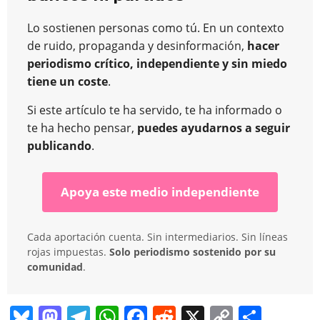
Lo sostienen personas como tú. En un contexto
de ruido, propaganda y desinformación,
hacer
periodismo crítico, independiente y sin miedo
tiene un coste
.
Si este artículo te ha servido, te ha informado o
te ha hecho pensar,
puedes ayudarnos a seguir
publicando
.
Apoya este medio independiente
Cada aportación cuenta. Sin intermediarios. Sin líneas
rojas impuestas.
Solo periodismo sostenido por su
comunidad
.
Bl
M
T
W
F
R
X
C
C