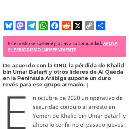
Bl
M
T
W
F
R
X
C
C
u
a
el
h
a
e
o
o
e
st
e
at
c
d
p
m
Este medio se sostiene gracias a su comunidad.
APOYA
EL PERIODISMO INDEPENDIENTE
.
sk
o
gr
s
e
di
y
p
y
d
a
A
b
t
Li
ar
De acuerdo con la ONU, la pérdida de Khalid
bin Umar Batarfi y otros líderes de Al Qaeda
o
m
p
o
n
tir
en la Península Arábiga supone un duro
E
n
p
o
k
revés para ese grupo armado. |
k
n octubre de 2020 un operativo de
seguridad condujo al arresto en
Yemen de Khalid bin Umar Batarfi y
ahora lo confirmó el pasado jueves