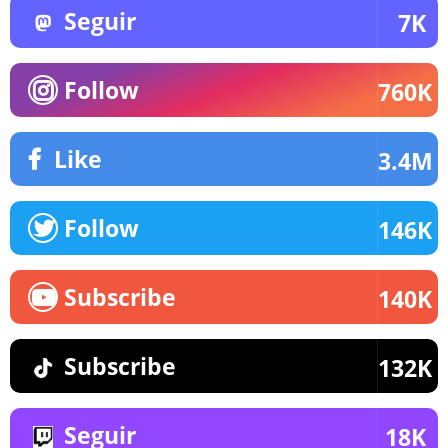
Seguir
7K
Follow
760K
Like
3.4M
Follow
146K
Subscribe
140K
Subscribe
132K
Seguir
18K