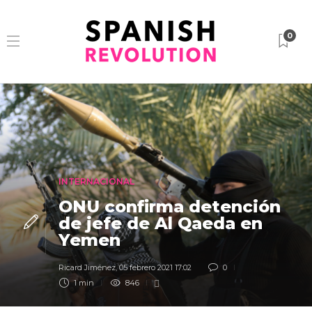
0
INTERNACIONAL
ONU confirma detención
de jefe de Al Qaeda en
Yemen
Ricard Jiménez
,
05 febrero 2021 17:02
0
1 min
846