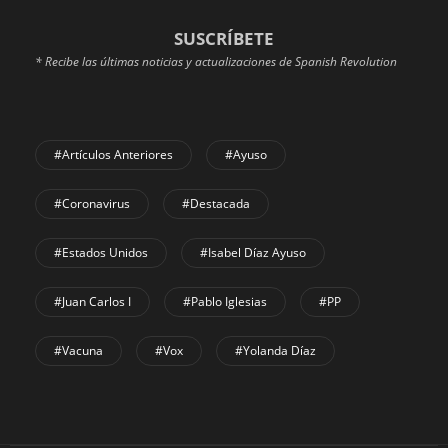
SUSCRÍBETE
* Recibe las últimas noticias y actualizaciones de Spanish Revolution
#Artículos Anteriores
#Ayuso
#coronavirus
#Destacada
#Estados Unidos
#Isabel Díaz Ayuso
#Juan Carlos I
#Pablo Iglesias
#PP
#Vacuna
#Vox
#Yolanda Díaz