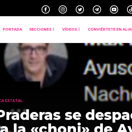
PORTADA
SECCIONES
VÍDEOS
CONVIÉRTETE EN ALI
CA ESTATAL
Praderas se desp
a la «choni» de A