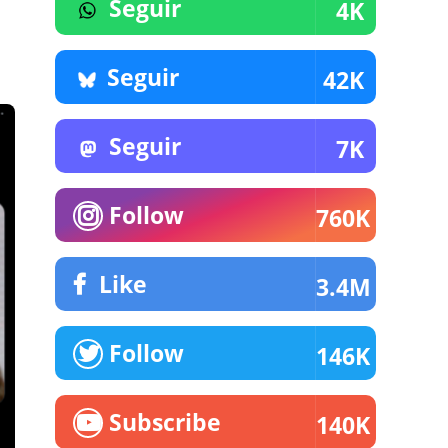
Seguir
4K
Seguir
42K
Seguir
7K
Follow
760K
Like
3.4M
Follow
146K
Subscribe
140K