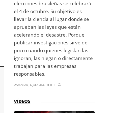
elecciones brasileñas se celebrará
a exp
el 4 de octubre. Su objetivo es
espac
llevar la ciencia al lugar donde se
Los d
aprueban las leyes que están
los g
acelerando el desastre. Porque
publicar investigaciones sirve de
Redacci
poco cuando quienes legislan las
ignoran, las niegan o directamente
trabajan para las empresas
responsables.
Redaccion
,
16 julio 2026 08:10
0
VÍDEOS