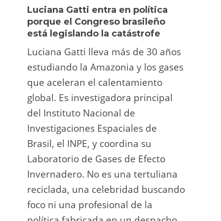
Luciana Gatti entra en política
Ecua
porque el Congreso brasileño
oro i
está legislando la catástrofe
la p
Luciana Gatti lleva más de 30 años
La A
estudiando la Amazonia y los gases
siend
que aceleran el calentamiento
ilega
global. Es investigadora principal
tarde
del Instituto Nacional de
direc
Investigaciones Espaciales de
Retro
Brasil, el INPE, y coordina su
camp
Laboratorio de Gases de Efecto
grup
Invernadero. No es una tertuliana
terri
reciclada, una celebridad buscando
prote
foco ni una profesional de la
guar
política fabricada en un despacho.
suert