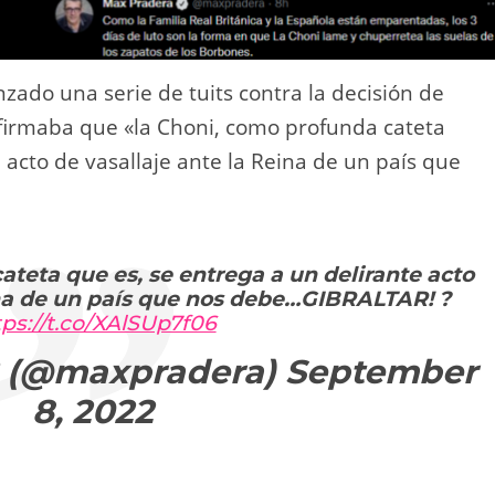
zado una serie de tuits contra la decisión de
irmaba que «la Choni, como profunda cateta
 acto de vasallaje ante la Reina de un país que
teta que es, se entrega a un delirante acto
ina de un país que nos debe…GIBRALTAR! ?
tps://t.co/XAlSUp7f06
? (@maxpradera)
September
8, 2022