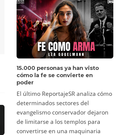
15.000 personas ya han visto
Víde
cómo la fe se convierte en
pers
poder
Un tu
El último ReportajeSR analiza cómo
Fermí
determinados sectores del
atrac
evangelismo conservador dejaron
y ani
de limitarse a los templos para
deco
convertirse en una maquinaria
viral