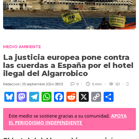
MEDIO AMBIENTE
La justicia europea pone contra
las cuerdas a España por el hotel
ilegal del Algarrobico
Redaccion
,
05 septiembre 2024 08:03
0
5 min
121
Bl
M
T
W
F
R
X
C
C
u
a
el
h
a
e
o
o
e
st
e
at
c
d
p
m
Este medio se sostiene gracias a su comunidad.
APOYA
EL PERIODISMO INDEPENDIENTE
.
sk
o
gr
s
e
di
y
p
y
d
a
A
b
t
Li
ar