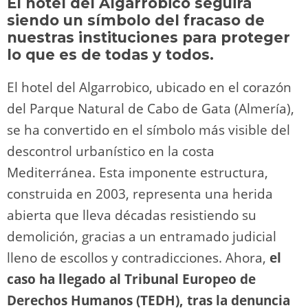
El hotel del Algarrobico seguirá
o
m
p
o
n
tir
siendo un símbolo del fracaso de
n
p
o
k
nuestras instituciones para proteger
k
lo que es de todas y todos.
El hotel del Algarrobico, ubicado en el corazón
del Parque Natural de Cabo de Gata (Almería),
se ha convertido en el símbolo más visible del
descontrol urbanístico en la costa
Mediterránea. Esta imponente estructura,
construida en 2003, representa una herida
abierta que lleva décadas resistiendo su
demolición, gracias a un entramado judicial
lleno de escollos y contradicciones. Ahora,
el
caso ha llegado al Tribunal Europeo de
Derechos Humanos (TEDH), tras la denuncia