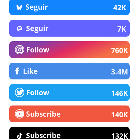
Seguir
42K
Seguir
7K
Follow
760K
Like
3.4M
Follow
146K
Subscribe
140K
Subscribe
132K