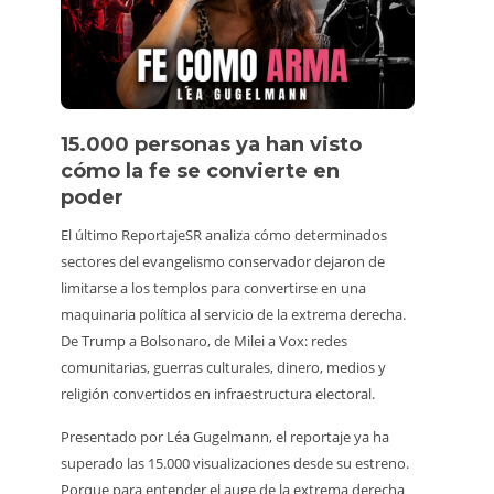
15.000 personas ya han visto
Víde
cómo la fe se convierte en
pers
poder
Un turis
El último ReportajeSR analiza cómo determinados
estuvier
sectores del evangelismo conservador dejaron de
animale
limitarse a los templos para convertirse en una
vídeo vi
maquinaria política al servicio de la extrema derecha.
consumi
De Trump a Bolsonaro, de Milei a Vox: redes
Además,
comunitarias, guerras culturales, dinero, medios y
hacerlo,
religión convertidos en infraestructura electoral.
alrededo
Presentado por Léa Gugelmann, el reportaje ya ha
irrespo
superado las 15.000 visualizaciones desde su estreno.
venir, b
Porque para entender el auge de la extrema derecha
marchar