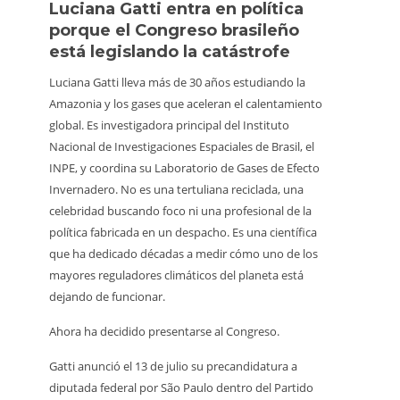
Luciana Gatti entra en política
Ecua
porque el Congreso brasileño
oro i
está legislando la catástrofe
la p
Luciana Gatti lleva más de 30 años estudiando la
La Amaz
Amazonia y los gases que aceleran el calentamiento
minería 
global. Es investigadora principal del Instituto
a media
Nacional de Investigaciones Espaciales de Brasil, el
Retroex
INPE, y coordina su Laboratorio de Gases de Efecto
clandes
Invernadero. No es una tertuliana reciclada, una
territor
celebridad buscando foco ni una profesional de la
598 gua
política fabricada en un despacho. Es una científica
capacid
que ha dedicado décadas a medir cómo uno de los
para enf
mayores reguladores climáticos del planeta está
En el P
dejando de funcionar.
trabaja
Ahora ha decidido presentarse al Congreso.
inspecc
afirmar
Gatti anunció el 13 de julio su precandidatura a
quitaron
diputada federal por São Paulo dentro del Partido
debían 