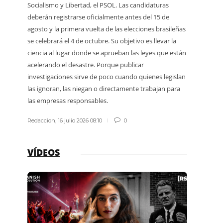
Socialismo y Libertad, el PSOL. Las candidaturas
termina
deberán registrarse oficialmente antes del 15 de
explica
agosto y la primera vuelta de las elecciones brasileñas
protegi
se celebrará el 4 de octubre. Su objetivo es llevar la
guardap
ciencia al lugar donde se aprueban las leyes que están
acelerando el desastre. Porque publicar
Redacci
investigaciones sirve de poco cuando quienes legislan
las ignoran, las niegan o directamente trabajan para
las empresas responsables.
Redaccion
,
16 julio 2026 08:10
0
VÍDEOS