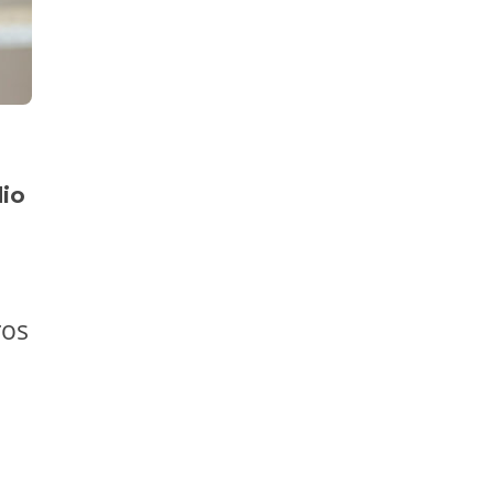
dio
ros