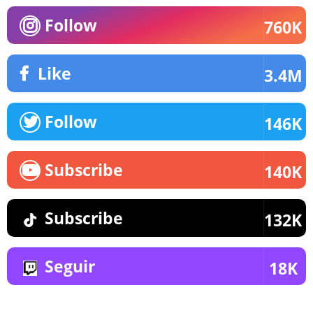
Follow
760K
Like
3.4M
Follow
146K
Subscribe
140K
Subscribe
132K
Seguir
18K