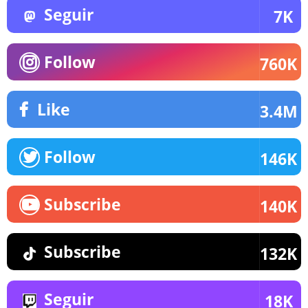
Seguir
7K
Follow
760K
Like
3.4M
Follow
146K
Subscribe
140K
Subscribe
132K
Seguir
18K