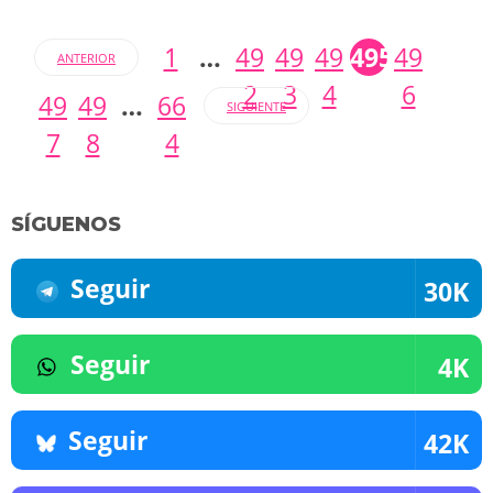
1
…
49
49
49
495
49
ANTERIOR
2
3
4
6
49
49
…
66
SIGUIENTE
7
8
4
SÍGUENOS
Seguir
30K
Seguir
4K
Seguir
42K