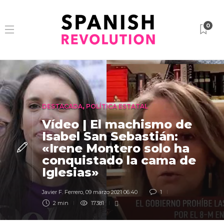
0
DESTACADA
,
POLÍTICA ESTATAL
Vídeo | El machismo de
Isabel San Sebastián:
«Irene Montero solo ha
conquistado la cama de
Iglesias»
Javier F. Ferrero
,
09 marzo 2021 06:40
1
2 min
17381