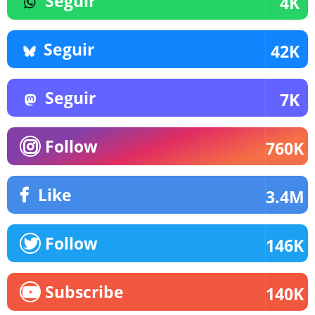
Seguir
4K
Seguir
42K
Seguir
7K
Follow
760K
Like
3.4M
Follow
146K
Subscribe
140K