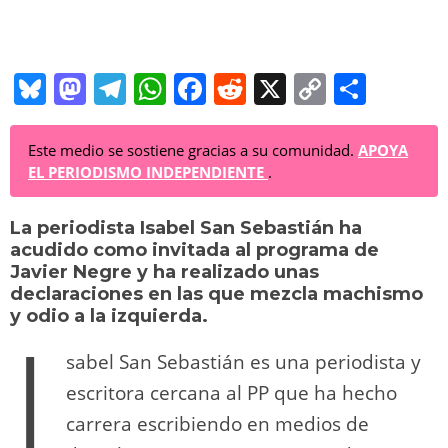
Bl
M
T
W
F
R
X
C
C
u
a
el
h
a
e
o
o
e
st
e
at
c
d
p
m
Este medio se sostiene gracias a su comunidad.
APOYA
EL PERIODISMO INDEPENDIENTE
.
sk
o
gr
s
e
di
y
p
y
d
a
A
b
t
Li
ar
La periodista Isabel San Sebastián ha
acudido como invitada al programa de
o
m
p
o
n
tir
Javier Negre y ha realizado unas
n
p
o
k
declaraciones en las que mezcla machismo
I
y odio a la izquierda.
k
sabel San Sebastián es una periodista y
escritora cercana al PP que ha hecho
carrera escribiendo en medios de