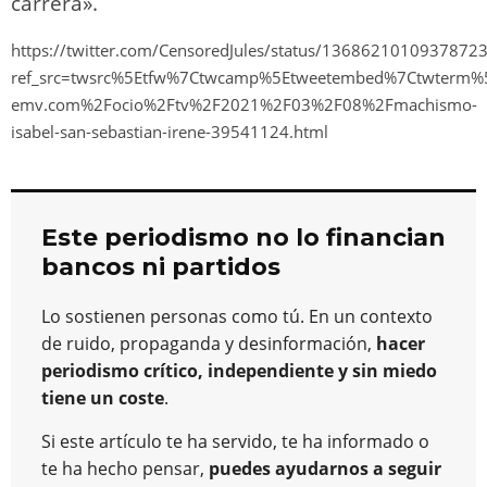
carrera».
https://twitter.com/CensoredJules/status/1368621010937872
ref_src=twsrc%5Etfw%7Ctwcamp%5Etweetembed%7Ctwterm%
emv.com%2Focio%2Ftv%2F2021%2F03%2F08%2Fmachismo-
isabel-san-sebastian-irene-39541124.html
Este periodismo no lo financian
bancos ni partidos
Lo sostienen personas como tú. En un contexto
de ruido, propaganda y desinformación,
hacer
periodismo crítico, independiente y sin miedo
tiene un coste
.
Si este artículo te ha servido, te ha informado o
te ha hecho pensar,
puedes ayudarnos a seguir