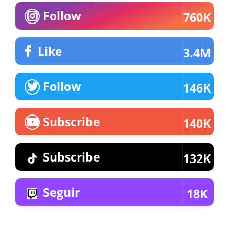
Follow
760K
Like
3.4M
Follow
146K
Subscribe
140K
Subscribe
132K
Seguir
18K