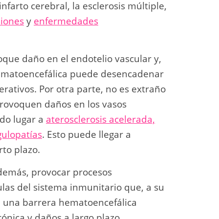
farto cerebral, la esclerosis múltiple,
siones
y
enfermedades
que daño en el endotelio vascular y,
 hematoencefálica puede desencadenar
ativos. Por otra parte, no es extraño
rovoquen daños en los vasos
ndo lugar a
aterosclerosis acelerada,
gulopatías
. Esto puede llegar a
rto plazo.
demás, provocar procesos
las del sistema inmunitario que, a su
de una barrera hematoencefálica
nica y daños a largo plazo.