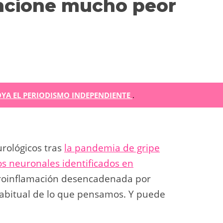
uncione mucho peor
m
YA EL PERIODISMO INDEPENDIENTE
.
r
ir
rológicos tras
la pandemia de gripe
s neuronales identificados en
roinflamación desencadenada por
 habitual de lo que pensamos. Y puede