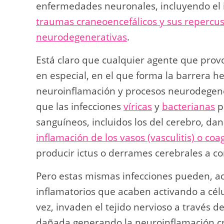
enfermedades neuronales, incluyendo el in
traumas craneoencefálicos y sus repercu
neurodegenerativas
.
Está claro que cualquier agente que provo
en especial, en el que forma la barrera
neuroinflamación y procesos neurodegener
que las infecciones
víricas
y
bacterianas
p
sanguíneos, incluidos los del cerebro, da
inflamación de los vasos (vasculitis) o coa
producir ictus o derrames cerebrales a co
Pero estas mismas infecciones pueden, a
inflamatorios que acaben activando a célu
vez, invaden el tejido nervioso a través 
dañada generando la neuroinflamación cró