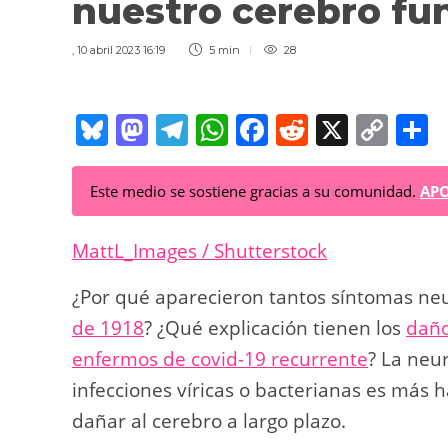
nuestro cerebro f
,
10 abril 2023 16:19
5 min
28
Bl
M
T
W
F
R
X
C
C
u
a
el
h
a
e
o
o
e
st
e
at
c
d
p
Este medio se sostiene gracias a su comunidad.
APO
sk
o
gr
s
e
di
y
p
y
d
a
A
b
t
Li
a
MattL_Images / Shutterstock
o
m
p
o
n
t
¿Por qué aparecieron tantos síntomas neu
n
p
o
k
de 1918
? ¿Qué explicación tienen los
daño
k
enfermos de covid-19 recurrente
? La neu
infecciones víricas o bacterianas es más
dañar al cerebro a largo plazo.