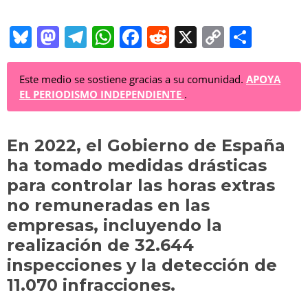
Bl
M
T
W
F
R
X
C
C
u
a
el
h
a
e
o
o
e
st
e
at
c
d
p
m
Este medio se sostiene gracias a su comunidad.
APOYA
EL PERIODISMO INDEPENDIENTE
.
sk
o
gr
s
e
di
y
p
y
d
a
A
b
t
Li
ar
En 2022, el Gobierno de España
o
m
p
o
n
tir
ha tomado medidas drásticas
n
p
o
k
para controlar las horas extras
k
no remuneradas en las
empresas, incluyendo la
realización de 32.644
inspecciones y la detección de
11.070 infracciones.