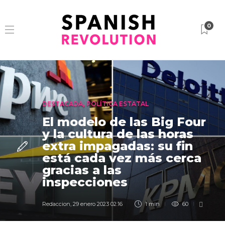
0
DESTACADA
,
POLÍTICA ESTATAL
El modelo de las Big Four
y la cultura de las horas
extra impagadas: su fin
está cada vez más cerca
gracias a las
inspecciones
Redaccion
,
29 enero 2023 02:16
1 min
60