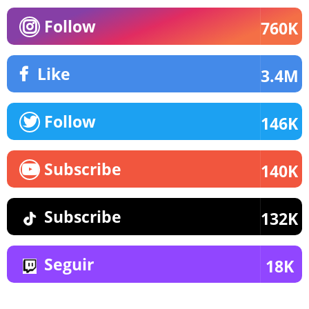
Follow
760K
Like
3.4M
Follow
146K
Subscribe
140K
Subscribe
132K
Seguir
18K