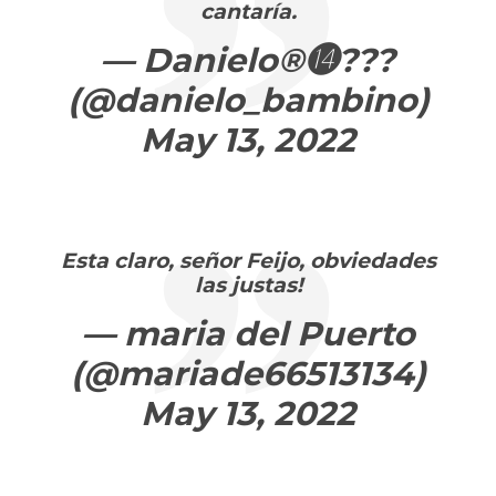
cantaría.
— Danielo®⓮???
(@danielo_bambino)
May 13, 2022
Esta claro, señor Feijo, obviedades
las justas!
— maria del Puerto
(@mariade66513134)
May 13, 2022