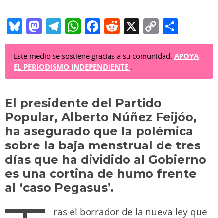
Bl
M
T
W
F
R
X
C
C
u
a
el
h
a
e
o
o
e
st
e
at
c
d
p
m
Este medio se sostiene gracias a su comunidad.
APOYA
EL PERIODISMO INDEPENDIENTE
.
sk
o
gr
s
e
di
y
p
y
d
a
A
b
t
Li
ar
El presidente del Partido
o
m
p
o
n
tir
Popular, Alberto Núñez Feijóo,
n
p
o
k
ha asegurado que la polémica
k
sobre la baja menstrual de tres
días que ha dividido al Gobierno
es una cortina de humo frente
al ‘caso Pegasus’.
ras el borrador de la nueva ley que