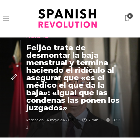
0
PRINCIPAL
Feijóo trata de
desmontar la baja
menstrual y termina
haciendo el ridículo al
asegurar que «es el
médico el que da la
baja»: «Igual que las
condenas las ponen los
juzgados»
Redaccion
,
14 mayo 2022 01:11
2 min
5653