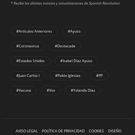
* Recibe las últimas noticias y actualizaciones de Spanish Revolution
#Artículos Anteriores
#Ayuso
#coronavirus
#Destacada
#Estados Unidos
#Isabel Díaz Ayuso
#Juan Carlos I
#Pablo Iglesias
#PP
#Vacuna
#Vox
#Yolanda Díaz
AVISO LEGAL
POLÍTICA DE PRIVACIDAD
COOKIES
DISEÑO