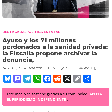
DESTACADA
POLÍTICA ESTATAL
,
Ayuso y los 71 millones
perdonados a la sanidad privada:
la Fiscalía propone archivar la
denuncia,
Redaccion
,
13 mayo 2026 07:36
0
5 min
680
Bl
M
T
W
F
R
X
C
C
u
a
el
h
a
e
o
o
e
st
e
at
c
d
p
m
Este medio se sostiene gracias a su comunidad.
APOYA
EL PERIODISMO INDEPENDIENTE
.
sk
o
gr
s
e
di
y
p
y
d
a
A
b
t
Li
ar