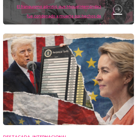
El franquismo admitió que Miguel Hernández
fue condenado a muerte por hechos de
“escasa trascendencia”
DESTACADA
INTERNACIONAL
,