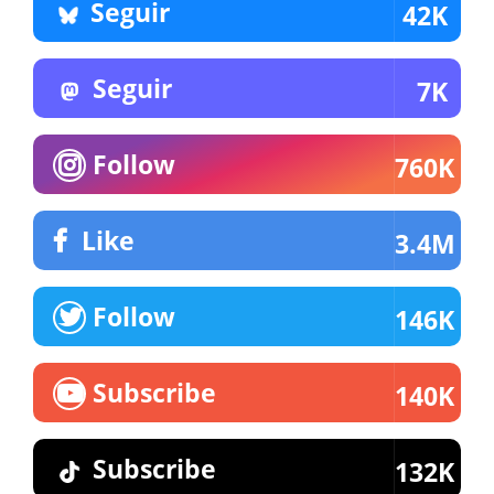
Seguir
42K
Seguir
7K
Follow
760K
Like
3.4M
Follow
146K
Subscribe
140K
Subscribe
132K