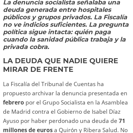
La denuncia socialista señalaba una
o
m
p
o
n
tir
deuda generada entre hospitales
n
p
o
k
públicos y grupos privados. La Fiscalía
k
no ve indicios suficientes. La pregunta
política sigue intacta: quién paga
cuando la sanidad pública trabaja y la
privada cobra.
LA DEUDA QUE NADIE QUIERE
MIRAR DE FRENTE
La Fiscalía del Tribunal de Cuentas ha
propuesto archivar la denuncia presentada en
febrero
por el Grupo Socialista en la Asamblea
de Madrid contra el Gobierno de Isabel Díaz
Ayuso por haber perdonado una deuda de
71
millones de euros
a Quirón y Ribera Salud. No