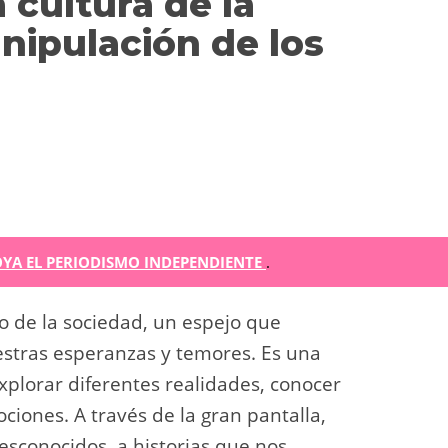
a cultura de la
anipulación de los
m
YA EL PERIODISMO INDEPENDIENTE
.
r
ejo de la sociedad, un espejo que
ir
estras esperanzas y temores. Es una
plorar diferentes realidades, conocer
iones. A través de la gran pantalla,
sconocidos, a historias que nos