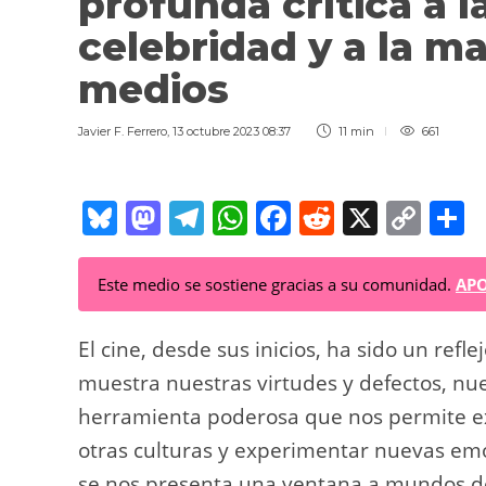
profunda crítica a l
celebridad y a la m
medios
Javier F. Ferrero
,
13 octubre 2023 08:37
11 min
661
Bl
M
T
W
F
R
X
C
C
u
a
el
h
a
e
o
o
e
st
e
at
c
d
p
Este medio se sostiene gracias a su comunidad.
APO
sk
o
gr
s
e
di
y
p
y
d
a
A
b
t
Li
a
El cine, desde sus inicios, ha sido un refl
o
m
p
o
n
t
muestra nuestras virtudes y defectos, nu
herramienta poderosa que nos permite ex
n
p
o
k
otras culturas y experimentar nuevas emoc
k
se nos presenta una ventana a mundos de