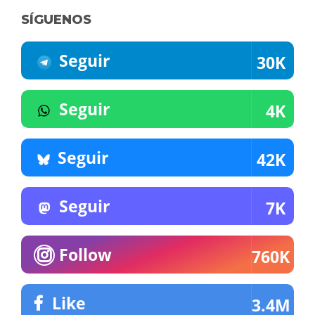
SÍGUENOS
Seguir
30K
Seguir
4K
Seguir
42K
Seguir
7K
Follow
760K
Like
3.4M