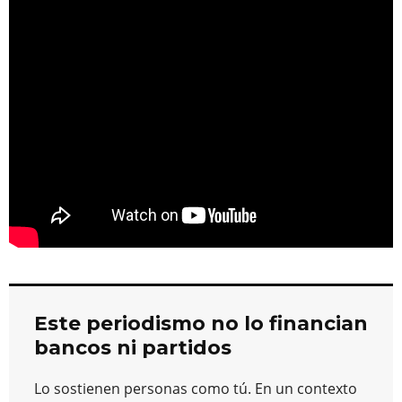
o
m
p
o
n
tir
n
p
o
k
k
Este periodismo no lo financian
bancos ni partidos
Lo sostienen personas como tú. En un contexto