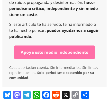
de ruido, propaganda y desinformación,
hacer
periodismo crítico, independiente y sin miedo
tiene un coste
.
Si este artículo te ha servido, te ha informado o
te ha hecho pensar,
puedes ayudarnos a seguir
publicando
.
Apoya este medio independiente
Cada aportación cuenta. Sin intermediarios. Sin líneas
rojas impuestas.
Solo periodismo sostenido por su
comunidad
.
Bl
M
T
W
F
R
X
C
C
u
a
el
h
a
e
o
o