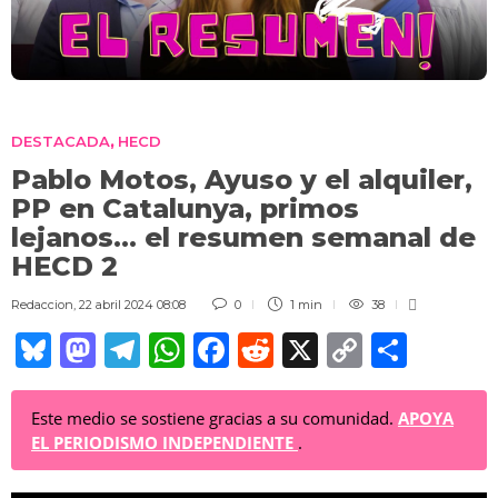
DESTACADA
HECD
,
Pablo Motos, Ayuso y el alquiler,
PP en Catalunya, primos
lejanos… el resumen semanal de
HECD 2
Redaccion
,
22 abril 2024 08:08
0
1 min
38
Bl
M
T
W
F
R
X
C
C
u
a
el
h
a
e
o
o
e
st
e
at
c
d
p
m
Este medio se sostiene gracias a su comunidad.
APOYA
EL PERIODISMO INDEPENDIENTE
.
sk
o
gr
s
e
di
y
p
y
d
a
A
b
t
Li
ar