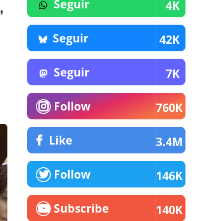
Seguir
4K
,
Seguir
42K
Seguir
7K
Follow
760K
Like
3.4M
Follow
146K
Subscribe
140K