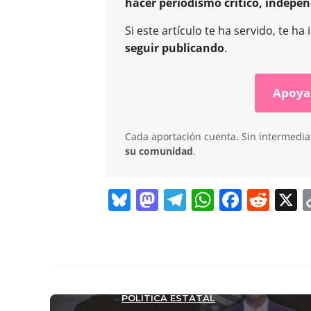
hacer periodismo crítico, indepen
Si este artículo te ha servido, te 
seguir publicando
.
Apoya
Cada aportación cuenta. Sin intermediar
su comunidad
.
Bl
M
T
W
F
R
X
u
a
el
h
a
e
e
st
e
at
c
d
sk
o
gr
s
e
di
y
d
a
A
b
t
POLÍTICA ESTATAL