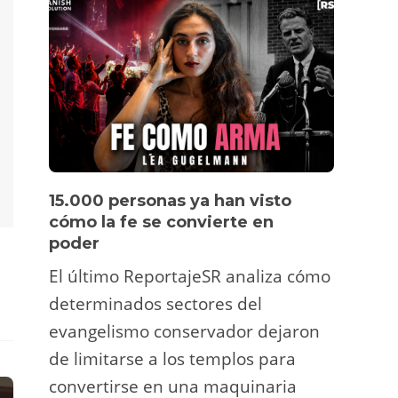
15.000 personas ya han visto
Víde
cómo la fe se convierte en
pers
poder
Un tu
El último ReportajeSR analiza cómo
Fermí
determinados sectores del
atrac
evangelismo conservador dejaron
y ani
de limitarse a los templos para
deco
convertirse en una maquinaria
viral