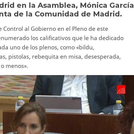
Li
ar
rid en la Asamblea, Mónica García
enta de la Comunidad de Madrid.
n
tir
k
e Control al Gobierno en el Pleno de este
enumerado los calificativos que le ha dedicado
ada uno de los plenos, como «bildu,
as, pistolas, rebequita en misa, desesperada,
s o menos».