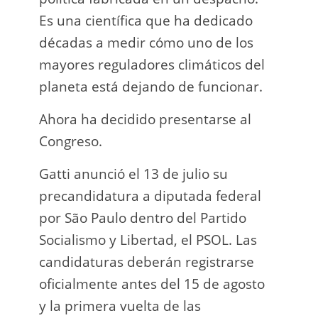
Es una científica que ha dedicado
incau
décadas a medir cómo uno de los
para 
mayores reguladores climáticos del
que l
planeta está dejando de funcionar.
En e
Ahora ha decidido presentarse al
Napo-
Congreso.
fuer
insp
Gatti anunció el 13 de julio su
fuer
precandidatura a diputada federal
afir
por São Paulo dentro del Partido
a los
Socialismo y Libertad, el PSOL. Las
teléf
candidaturas deberán registrarse
Quien
oficialmente antes del 15 de agosto
auto
y la primera vuelta de las
desar