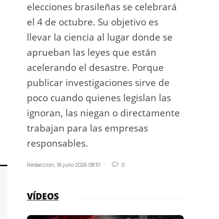
elecciones brasileñas se celebrará
a exp
el 4 de octubre. Su objetivo es
espac
llevar la ciencia al lugar donde se
Los d
aprueban las leyes que están
los g
acelerando el desastre. Porque
publicar investigaciones sirve de
Redacci
poco cuando quienes legislan las
ignoran, las niegan o directamente
trabajan para las empresas
responsables.
Redaccion
,
16 julio 2026 08:10
0
VÍDEOS