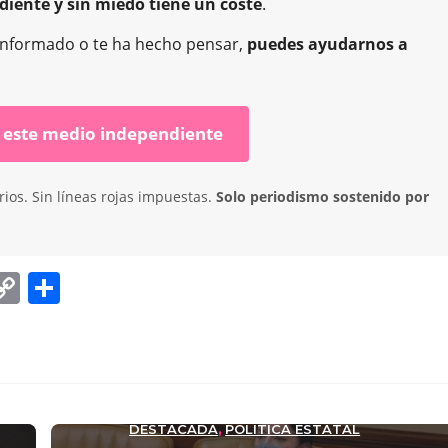
diente y sin miedo tiene un coste
.
ha informado o te ha hecho pensar,
puedes ayudarnos a
 este medio independiente
ios. Sin líneas rojas impuestas.
Solo periodismo sostenido por
C
C
o
o
p
m
y
p
Li
ar
DESTACADA
POLÍTICA ESTATAL
,