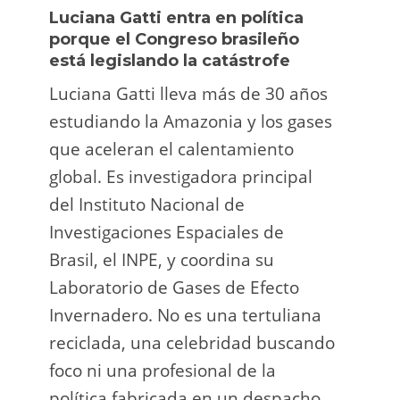
Luciana Gatti entra en política
Ecua
porque el Congreso brasileño
oro i
está legislando la catástrofe
la p
Luciana Gatti lleva más de 30 años
La A
estudiando la Amazonia y los gases
siend
que aceleran el calentamiento
ilega
global. Es investigadora principal
tarde
del Instituto Nacional de
direc
Investigaciones Espaciales de
Retro
Brasil, el INPE, y coordina su
camp
Laboratorio de Gases de Efecto
grup
Invernadero. No es una tertuliana
terri
reciclada, una celebridad buscando
prote
foco ni una profesional de la
guar
política fabricada en un despacho.
suert