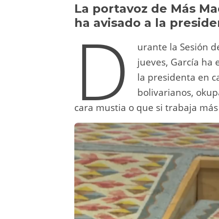
y
d
a
A
b
t
La portavoz de Más Mad
ha avisado a la presid
D
o
m
p
o
n
p
o
urante la Sesión d
k
jueves, García ha 
la presidenta en c
bolivarianos, okup
cara mustia o que si trabaja má