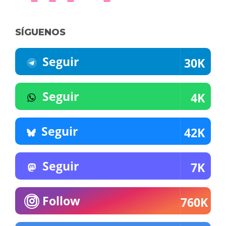
SÍGUENOS
Seguir
30K
Seguir
4K
Seguir
42K
Seguir
7K
Follow
760K