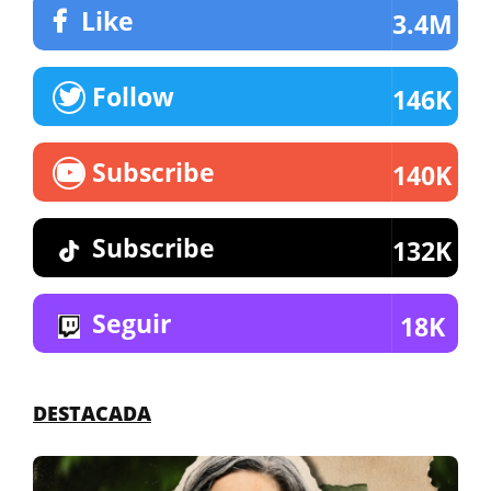
Like
3.4M
Follow
146K
Subscribe
140K
Subscribe
132K
Seguir
18K
DESTACADA