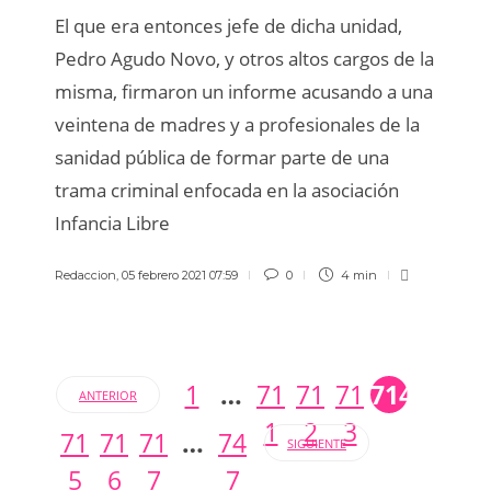
El que era entonces jefe de dicha unidad,
Pedro Agudo Novo, y otros altos cargos de la
misma, firmaron un informe acusando a una
veintena de madres y a profesionales de la
sanidad pública de formar parte de una
trama criminal enfocada en la asociación
Infancia Libre
Redaccion
,
05 febrero 2021 07:59
0
4 min
1
…
71
71
71
714
ANTERIOR
1
2
3
71
71
71
…
74
SIGUIENTE
5
6
7
7